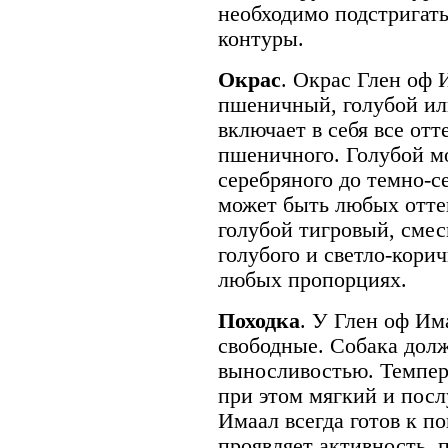
необходимо подстригать
контуры.
Окрас
. Окрас Глен оф 
пшеничный, голубой и
включает в себя все отт
пшеничного. Голубой мо
серебряного до темно-с
может быть любых оттен
голубой тигровый, смесь
голубого и светло-кори
любых пропорциях.
Походка
. У Глен оф Им
свободные. Собака долж
выносливостью. Темпер
при этом мягкий и посл
Имаал всегда готов к по
проявляет активность,