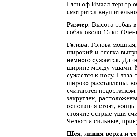
Глен оф Имаал терьер о
смотрится внушительно 
Размер
. Высота собак в
собак около 16 кг. Оче
Голова
. Голова мощная,
широкий и слегка выпу
немного сужается. Длин
ширине между ушами. М
сужается к носу. Глаза 
широко расставлены, ко
считаются недостатком
закруглен, расположены
основания стоят, конц
стоячие острые уши сч
Челюсти сильные, прик
Шея, линия верха и т