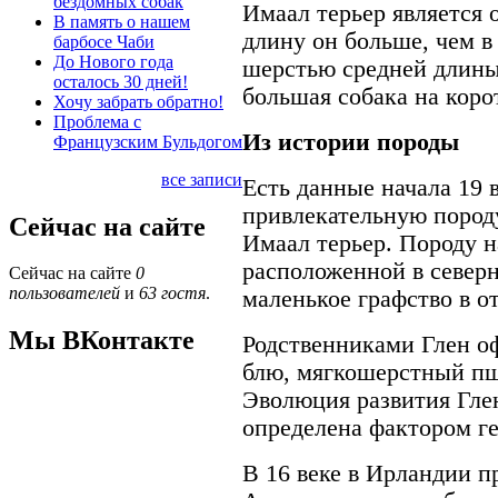
бездомных собак
Имаал терьер является 
В память о нашем
длину он больше, чем в
барбосе Чаби
До Нового года
шерстью средней длины.
осталось 30 дней!
большая собака на коро
Хочу забрать обратно!
Проблема с
Из истории породы
Французским Бульдогом
все записи
Есть данные начала 19 
привлекательную породу
Сейчас на сайте
Имаал терьер. Породу н
расположенной в северн
Сейчас на сайте
0
пользователей
и
63 гостя
.
маленькое графство в 
Мы ВКонтакте
Родственниками Глен оф
блю, мягкошерстный пш
Эволюция развития Гле
определена фактором г
В 16 веке в Ирландии п