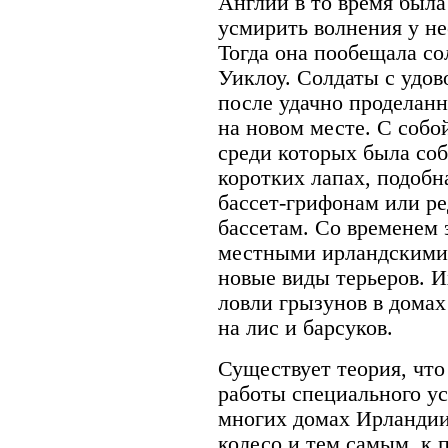
Англии в то время была
усмирить волнения у не
Тогда она пообещала со
Уиклоу. Солдаты с удов
после удачно проделан
на новом месте. С собо
среди которых была соб
коротких лапах, подоб
бассет-грифонам или р
бассетам. Со временем 
местными ирландскими 
новые виды терьеров. И
ловли грызунов в домах
на лис и барсуков.
Существует теория, что
работы специального ус
многих домах Ирландии
колесо и тем самым, к 