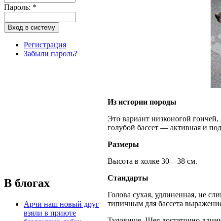
Пароль:
*
Регистрация
Забыли пароль?
Из истории породы
Это вариант низконогой гончей, 
голубой бассет — активная и по
Размеры
Высота в холке 30—38 см.
Стандарты
В блогах
Голова сухая, удлиненная, не сл
типичным для бассета выражение
Арчи наш новый друг
взяли в приюте
Туловище. Шея достаточно длинна