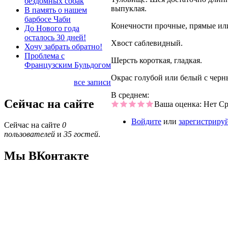
бездомных собак
выпуклая.
В память о нашем
барбосе Чаби
Конечности прочные, прямые или
До Нового года
осталось 30 дней!
Хвост саблевидный.
Хочу забрать обратно!
Проблема с
Шерсть короткая, гладкая.
Французским Бульдогом
Окрас голубой или белый с чер
все записи
В среднем:
Сейчас на сайте
Ваша оценка:
Нет
Ср
Войдите
или
зарегистриру
Сейчас на сайте
0
пользователей
и
35 гостей
.
Мы ВКонтакте