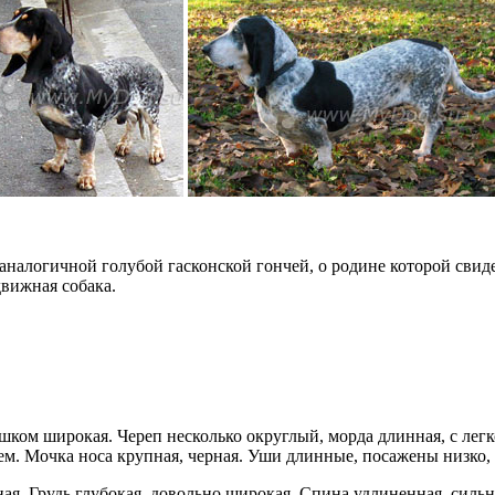
аналогичной голубой гасконской гончей, о родине которой свид
движная собака.
ишком широкая. Череп несколько округлый, морда длинная, с легк
м. Мочка носа крупная, черная. Уши длинные, посажены низко,
я. Грудь глубокая, довольно широкая. Спина удлиненная, сильна