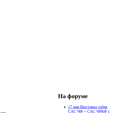
На форуме
17 мая Выставка собак
САС ЧФ + САС ЧРКФ г.