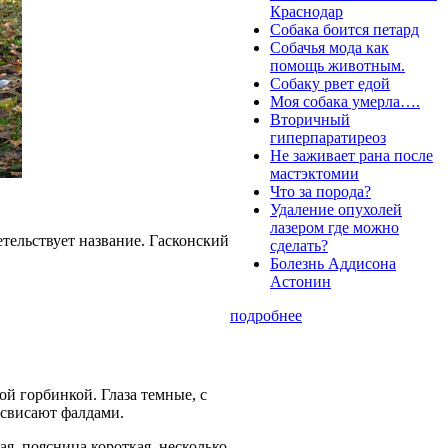
Краснодар
Собака боится петард
Собачья мода как
помощь животным.
Собаку рвет едой
Моя собака умерла….
Вторичный
гиперпаратиреоз
Не заживает рана после
мастэктомии
Что за порода?
Удаление опухолей
лазером где можно
етельствует название. Гасконский
сделать?
Болезнь Аддисона
Астонин
подробнее
ой горбинкой. Глаза темные, с
 свисают фалдами.
я, поясница короткая, несколько