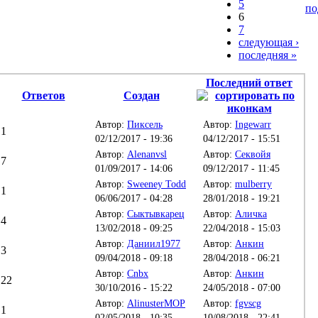
5
по
6
7
следующая ›
последняя »
Последний ответ
Ответов
Создан
Автор:
Пиксель
Автор:
Ingewarr
1
02/12/2017 - 19:36
04/12/2017 - 15:51
Автор:
Alenanvsl
Автор:
Секвойя
7
01/09/2017 - 14:06
09/12/2017 - 11:45
Автор:
Sweeney Todd
Автор:
mulberry
1
06/06/2017 - 04:28
28/01/2018 - 19:21
Автор:
Сыктывкарец
Автор:
Аличка
4
13/02/2018 - 09:25
22/04/2018 - 15:03
Автор:
Даниил1977
Автор:
Анкин
3
09/04/2018 - 09:18
28/04/2018 - 06:21
Автор:
Cnbx
Автор:
Анкин
22
30/10/2016 - 15:22
24/05/2018 - 07:00
Автор:
AlinusterMOP
Автор:
fgvscg
1
02/05/2018 - 10:35
10/08/2018 - 22:41