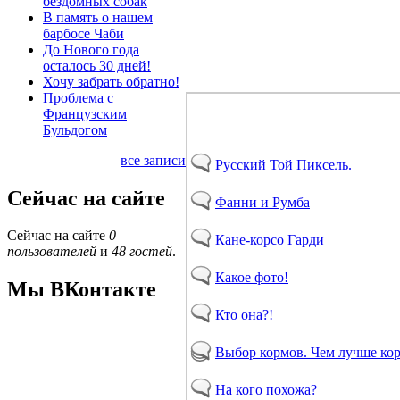
бездомных собак
В память о нашем
барбосе Чаби
До Нового года
осталось 30 дней!
Хочу забрать обратно!
Проблема с
Французским
Бульдогом
все записи
Русский Той Пиксель.
Сейчас на сайте
Фанни и Румба
Сейчас на сайте
0
Кане-корсо Гарди
пользователей
и
48 гостей
.
Какое фото!
Мы ВКонтакте
Кто она?!
Выбор кормов. Чем лучше ко
На кого похожа?