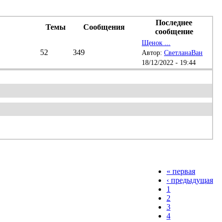
Последнее
Темы
Сообщения
сообщение
Щенок ...
52
349
Автор:
СветланаВан
18/12/2022 - 19:44
« первая
‹ предыдущая
1
2
3
4