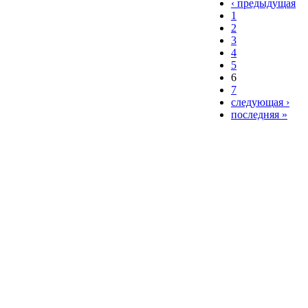
‹ предыдущая
1
2
3
4
5
6
7
следующая ›
последняя »