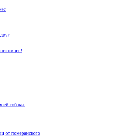
мес
 друг
 питомцев!
воей собаки.
иц от померанского