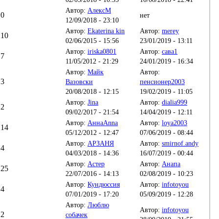
Автор:
АлексM
0
нет
12/09/2018 - 23:10
Автор:
Ekaterina kin
Автор:
merey
10
02/06/2015 - 15:56
23/01/2019 - 13:11
Автор:
iriska0801
Автор:
сава1
7
11/05/2012 - 21:29
24/01/2019 - 16:34
Автор:
Майк
Автор:
3
Вазовски
пенсионер2003
20/08/2018 - 12:15
19/02/2019 - 11:05
Автор:
Jina
Автор:
dialia999
2
09/02/2017 - 21:54
14/04/2019 - 12:11
Автор:
АннаAnna
Автор:
loya2003
14
05/12/2012 - 12:47
07/06/2019 - 08:44
Автор:
АРЗАНЯ
Автор:
smirnof.andy
4
04/03/2018 - 14:36
16/07/2019 - 00:44
Автор:
Астер
Автор:
Анапа
25
22/07/2016 - 14:13
02/08/2019 - 10:23
Автор:
Кундюссия
Автор:
infotoyou
4
07/01/2019 - 17:20
05/09/2019 - 12:28
Автор:
Люблю
Автор:
infotoyou
2
собачек