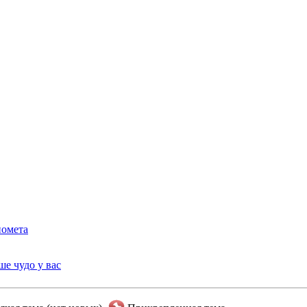
помета
ше чудо у вас