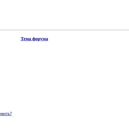
Тема форума
рмить?