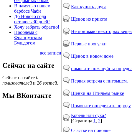
бездомных собак
В память о нашем
Как купить друга
барбосе Чаби
До Нового года
Щенок из приюта
осталось 30 дней!
Хочу забрать обратно!
Не понимаю некоторых веще
Проблема с
Французским
Бульдогом
Первые прогулки
все записи
Щенок в новом доме
Сейчас на сайте
помогите пожалуйста опреде
Сейчас на сайте
0
Первая встреча с питомцем.
пользователей
и
26 гостей
.
Щенки на Птичьем рынке
Мы ВКонтакте
Помогите определить породу
Кобель или сука?
[Страница
1
,
2
]
Счастье на поводке