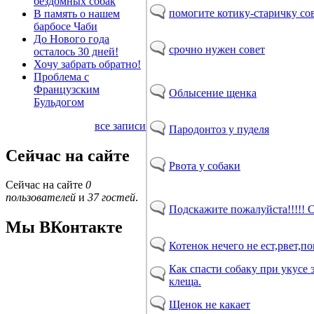
бездомных собак
помогите котику-старичку со
В память о нашем
барбосе Чаби
До Нового года
срочно нужен совет
осталось 30 дней!
Хочу забрать обратно!
Проблема с
Французским
Облысение щенка
Бульдогом
все записи
Пародонтоз у пуделя
Сейчас на сайте
Рвота у собаки
Сейчас на сайте
0
пользователей
и
37 гостей
.
Подскажите пожалуйста!!!!! 
Мы ВКонтакте
Котенок нечего не ест,рвет,по
Как спасти собаку при укусе
клеща.
Щенок не какает