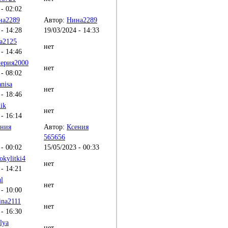
 - 02:02
на2289
Автор:
Нина2289
 - 14:28
19/03/2024 - 14:33
a2125
нет
 - 14:46
ерия2000
нет
 - 08:02
anisa
нет
 - 18:46
hik
нет
 - 16:14
ения
Автор:
Ксения
565656
 - 00:02
15/05/2023 - 00:33
okylitki4
нет
 - 14:21
l
нет
 - 10:00
ina2111
нет
 - 16:30
lya
нет