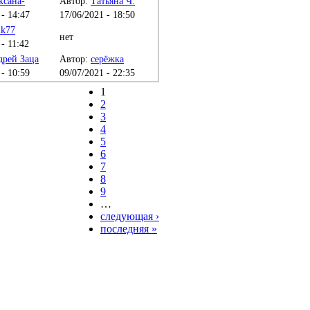
ксана-
Автор:
Татьяна Ч.
 - 14:47
17/06/2021 - 18:50
ik77
нет
- 11:42
рей Заца
Автор:
серёжка
 - 10:59
09/07/2021 - 22:35
1
2
3
4
5
6
7
8
9
…
следующая ›
последняя »