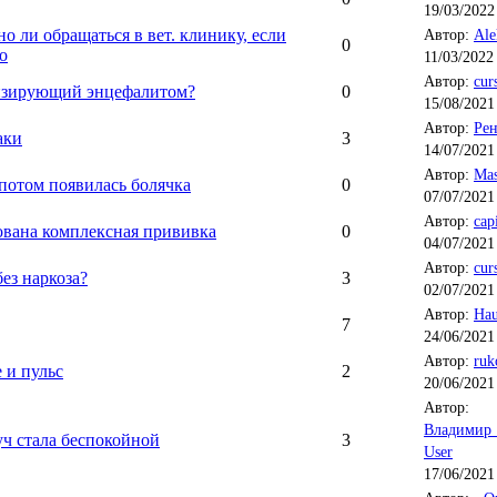
19/03/2022
о ли обращаться в вет. клинику, если
Автор:
Ale
0
о
11/03/2022 
Автор:
cur
тизирующий энцефалитом?
0
15/08/2021
Автор:
Рен
аки
3
14/07/2021
Автор:
Mas
потом появилась болячка
0
07/07/2021
Автор:
cap
вана комплексная прививка
0
04/07/2021
Автор:
cur
ез наркоза?
3
02/07/2021
Автор:
Hau
7
24/06/2021
Автор:
ruk
 и пульс
2
20/06/2021
Автор:
Владимир
уч стала беспокойной
3
User
17/06/2021