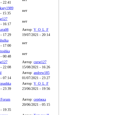
 - 22:41
ksey1989
нет
- 15:35
se127
нет
 - 16:17
ата08
Автор:
V_O_L_F
 - 17:29
19/07/2021 - 20:14
hulka
нет
 - 17:00
itoshka
нет
 - 00:48
se127
Автор:
curse127
 - 22:08
15/08/2021 - 16:26
l
Автор:
andrew185
 - 07:14
01/07/2021 - 23:27
opashka
Автор:
V_O_L_F
 - 23:39
23/06/2021 - 19:56
_Forum
Автор:
серёжка
20/06/2021 - 05:15
 - 19:35