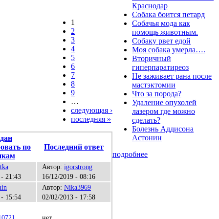
Краснодар
Собака боится петард
1
Собачья мода как
2
помощь животным.
3
Собаку рвет едой
4
Моя собака умерла….
5
Вторичный
6
гиперпаратиреоз
7
Не заживает рана после
8
мастэктомии
9
Что за порода?
…
Удаление опухолей
следующая ›
лазером где можно
последняя »
сделать?
Болезнь Аддисона
Астонин
дан
Последний ответ
подробнее
tka
Автор:
igorstrong
 - 21:43
16/12/2019 - 08:16
in
Автор:
Nika3969
 - 15:54
02/02/2013 - 17:58
10721
нет