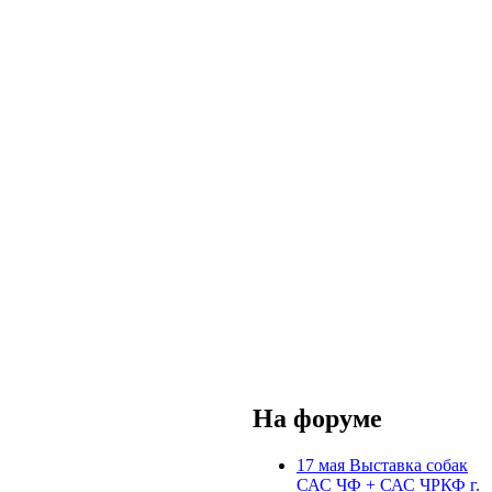
На форуме
17 мая Выставка собак
САС ЧФ + САС ЧРКФ г.