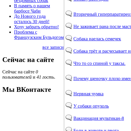
бездомных собак
В память о нашем
барбосе Чаби
Вторичный гиперпаратирео
До Нового года
осталось 30 дней!
Не заживает рана после мас
Хочу забрать обратно!
Проблема с
Французским Бульдогом
Собака наелась семечек
все записи
Собака трёт и расчесывает 
Сейчас на сайте
Что то со спиной у таксы.
Сейчас на сайте
0
пользователей
и
41 гость
.
Почему щеночку плохо имен
Мы ВКонтакте
Нервная чумка
У собаки опухоль
Вакцинация мультикан-8
Боли в животе и рвота…