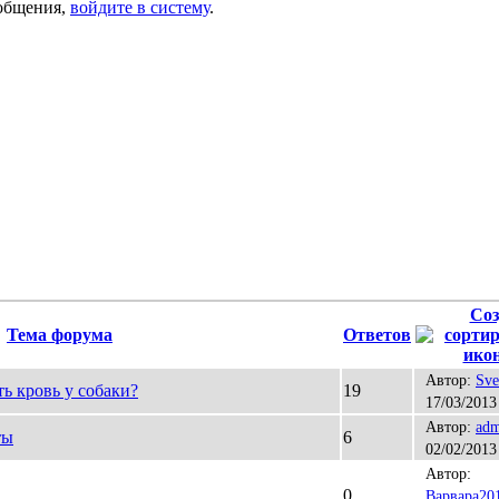
общения,
войдите в систему
.
Соз
Тема форума
Ответов
Автор:
Sve
ь кровь у собаки?
19
17/03/2013
Автор:
adm
ты
6
02/02/2013
Автор:
0
Варвара20