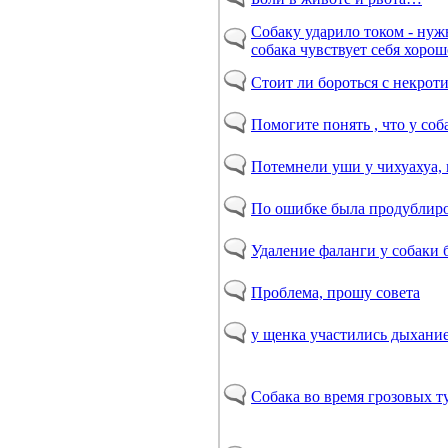
Собаку ударило током - нужн
собака чувствует себя хорош
Стоит ли бороться с некро
Помогите понять , что у соб
Потемнели уши у чихуахуа, 
По ошибке была продублиро
Удаление фаланги у собаки б
Проблема, прошу совета
у щенка участились дыхание
Собака во время грозовых т