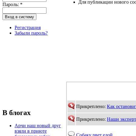
Для публикации нового со
Пароль:
*
Регистрация
Забыли пароль?
Прикреплено:
Как остановит
В блогах
Прикреплено:
Наши экспер
Арчи наш новый друг
взяли в приюте
Собаку рвет едой