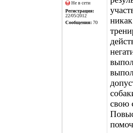
Не в сети
участ
Регистрация:
22/05/2012
никак
Сообщения:
70
трени
дейст
негат
выпол
выпол
допус
собак
свою 
Повыс
помоч