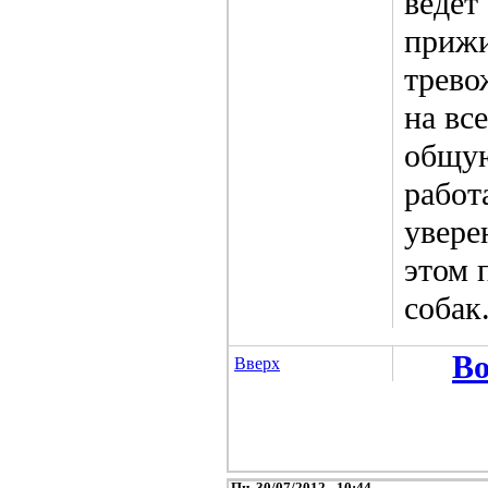
ведет
прижи
трево
на вс
общую
работ
увере
этом 
собак
Во
Вверх
Пн, 30/07/2012 - 10:44