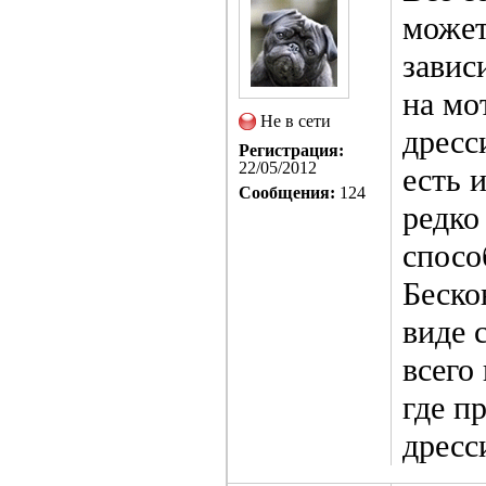
может
завис
на мо
Не в сети
дресс
Регистрация:
22/05/2012
есть 
Сообщения:
124
редко
спосо
Беско
виде 
всего
где п
дресс