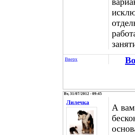
вариа
исклю
отдел
работ
занят
Во
Вверх
Вт, 31/07/2012 - 09:45
Лилечка
А вам
беско
основ