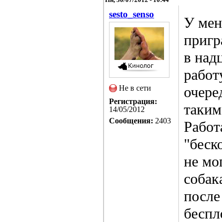
sesto_senso
У мен
пригр
в над
работ
Не в сети
очере
Регистрация:
таким
14/05/2012
Сообщения:
2403
Работ
"беск
не мо
собак
после
беспл