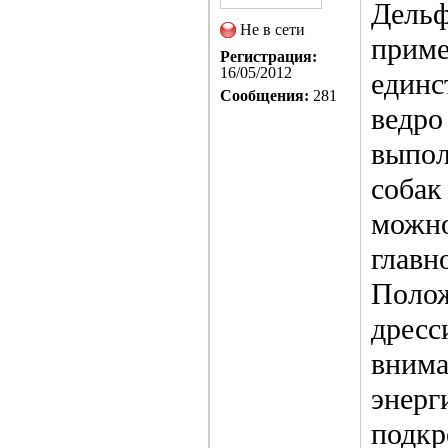
Дельф
Не в сети
приме
Регистрация:
16/05/2012
единс
Сообщения:
281
ведро
выпол
собак
можно
главн
Полож
дресс
внима
энерг
подкр