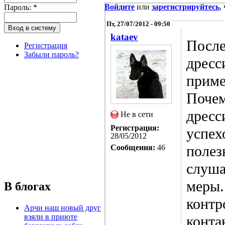
Войдите
или
зарегистрируйтесь
,
Пароль:
*
Пт, 27/07/2012 - 09:50
kataev
После
Регистрация
Забыли пароль?
дресс
приме
Почем
дресс
Не в сети
Регистрация:
успех
28/05/2012
полез
Сообщения:
46
слуша
меры.
В блогах
контр
Арчи наш новый друг
взяли в приюте
контак