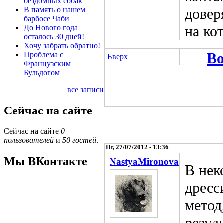
бездомных собак
В память о нашем
довер
барбосе Чаби
на ко
До Нового года
осталось 30 дней!
Хочу забрать обратно!
Во
Проблема с
Вверх
Французским
Бульдогом
все записи
Сейчас на сайте
Сейчас на сайте
0
пользователей
и
50 гостей
.
Пт, 27/07/2012 - 13:36
Мы ВКонтакте
NastyaMironova
В нек
дресс
метод
резул