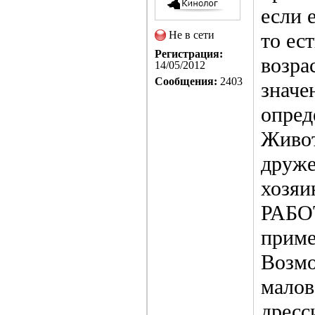
если 
Не в сети
то ес
Регистрация:
возра
14/05/2012
Сообщения:
2403
значе
опред
Живот
друже
хозяи
РАБОТ
приме
Возмо
малов
дресс