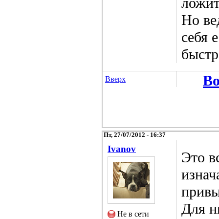
ложит
Но ве
себя 
быстр
Во
Вверх
Пт, 27/07/2012 - 16:37
Ivanov
Это в
изнач
привы
Для н
Не в сети