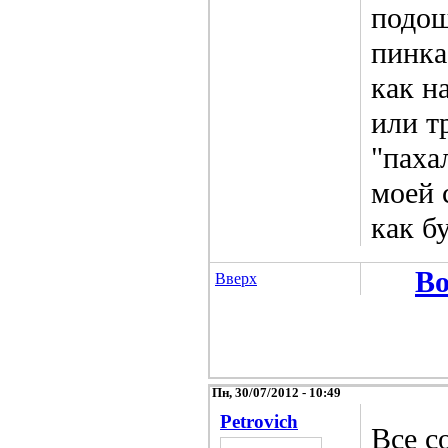
подош
пинка
как н
или т
"паха
моей 
как б
Во
Вверх
Пн, 30/07/2012 - 10:49
Petrovich
Все с