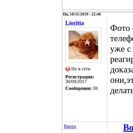
Пн, 18/11/2019 - 22:46
Lioritta
Фото 
телеф
уже с
реаги
доказ
Не в сети
Регистрация:
они,э
30/09/2017
делат
Сообщения:
59
Во
Вверх