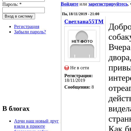
Войдите
или
зарегистрируйтесь
,
Пароль:
*
Пн, 18/11/2019 - 21:00
Светлана55TM
Добро
Регистрация
Забыли пароль?
собак
Вчера
двора
привы
Не в сети
интер
Регистрация:
18/11/2019
отреа
Сообщения:
8
дейст
видел
В блогах
стран
Арчи наш новый друг
взяли в приюте
Как б