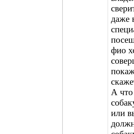
свери
даже 
специ
посещ
фио х
совер
покаж
скаже
А что
собак
или в
должн
собак