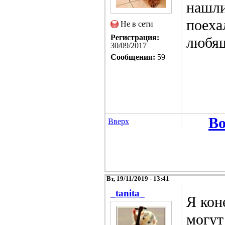
нашли
поеха
Не в сети
Регистрация:
любящ
30/09/2017
Сообщения:
59
Во
Вверх
Вт, 19/11/2019 - 13:41
_tanita_
Я кон
могут