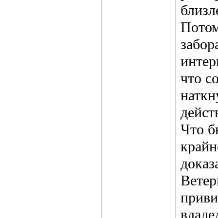
близл
Потом
забор
интер
что с
наткн
дейст
Что б
крайн
доказ
Ветер
приви
владе