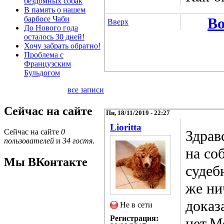
бездомных собак
В память о нашем
барбосе Чаби
Во
Вверх
До Нового года
осталось 30 дней!
Хочу забрать обратно!
Проблема с
Французским
Бульдогом
все записи
Сейчас на сайте
Пн, 18/11/2019 - 22:27
Lioritta
Здрав
Сейчас на сайте
0
пользователей
и
34 гостя
.
на со
Мы ВКонтакте
судеб
же ни
доказ
Не в сети
Регистрация:
нет.М