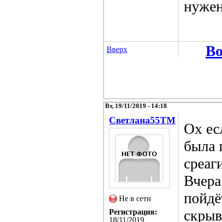
нужен
Во
Вверх
Вт, 19/11/2019 - 14:18
Светлана55TM
Ох ес
была 
среаг
Вчера
пойдё
Не в сети
скрыв
Регистрация:
18/11/2019