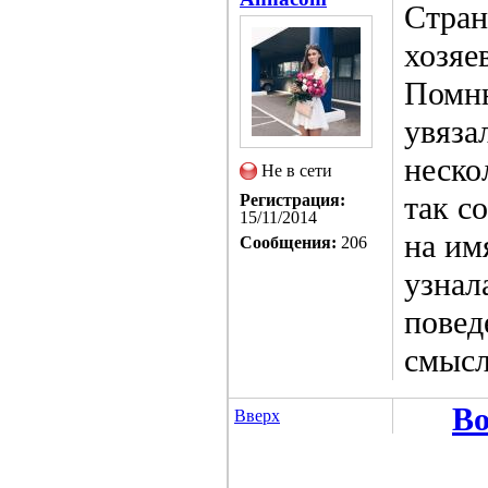
Стран
хозяе
Помню
увяза
неско
Не в сети
так с
Регистрация:
15/11/2014
на им
Сообщения:
206
узнал
повед
смысл
Во
Вверх