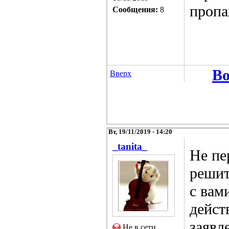
пропа
Сообщения:
8
Во
Вверх
Вт, 19/11/2019 - 14:20
_tanita_
Не пе
решит
с вам
дейст
заявл
Не в сети