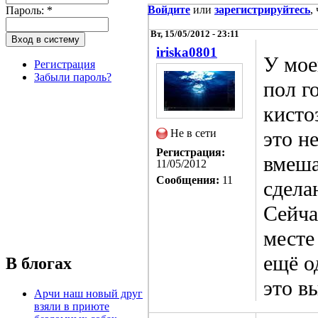
Войдите
или
зарегистрируйтесь
,
Пароль:
*
Вт, 15/05/2012 - 23:11
iriska0801
У мое
Регистрация
Забыли пароль?
пол г
кисто
Не в сети
это н
Регистрация:
вмеша
11/05/2012
Сообщения:
11
сдела
Сейча
месте
ещё о
В блогах
это в
Арчи наш новый друг
взяли в приюте