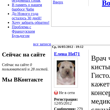
бездомных собак
Во
Вверх
В память о нашем
барбосе Чаби
До Нового года
осталось 30 дней!
Хочу забрать обратно!
Проблема с
Французским
Бульдогом
все записи
Ср, 16/05/2012 - 19:12
Сейчас на сайте
Елена Hel71
Врач 
кисты
Сейчас на сайте
0
пользователей
и
28 гостей
.
Гисто
Мы ВКонтакте
кажет
консе
Не в сети
медик
Регистрация:
12/05/2012
случа
Сообщения:
279