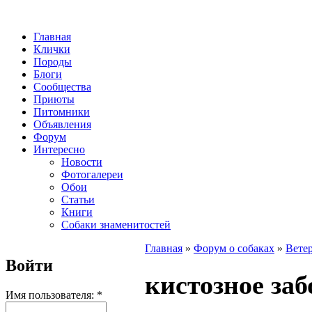
Главная
Клички
Породы
Блоги
Сообщества
Приюты
Питомники
Объявления
Форум
Интересно
Новости
Фотогалереи
Обои
Статьи
Книги
Собаки знаменитостей
Главная
»
Форум о собаках
»
Вете
Войти
кистозное заб
Имя пользователя:
*