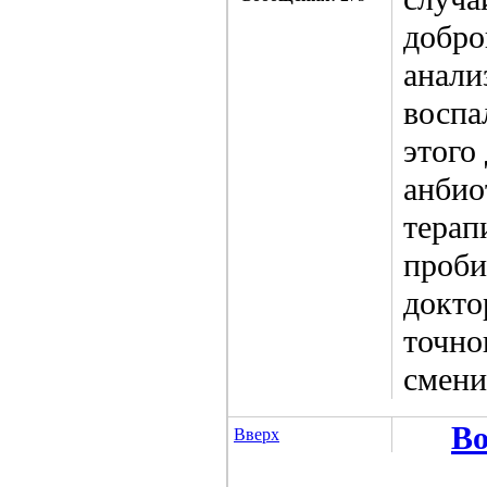
добро
анали
воспа
этого
анбио
терап
проби
докто
точно
смени
Во
Вверх