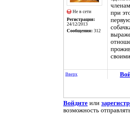
членам
Не в сети
при эт
первую
Регистрация:
24/12/2013
собачк
Сообщения:
312
выраже
отноше
прожив
своими
Во
Вверх
Войдите
или
зарегист
возможность отправлят