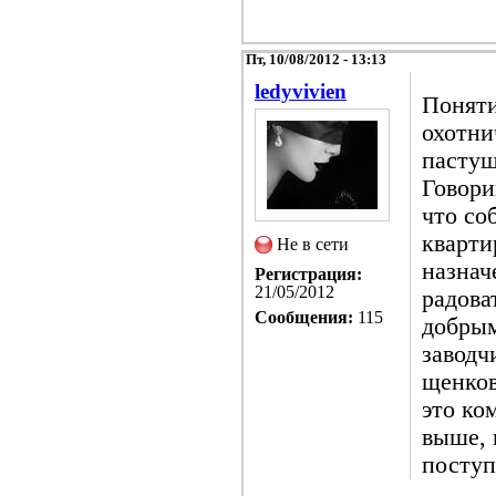
Пт, 10/08/2012 - 13:13
ledyvivien
Поняти
охотни
пастуш
Говори
что со
кварти
Не в сети
назнач
Регистрация:
21/05/2012
радова
Сообщения:
115
добры
заводч
щенков
это ко
выше, 
поступ