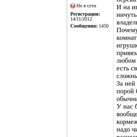
Не в сети
И на и
ничуть
Регистрация:
14/11/2012
владел
Сообщения:
1450
Почему
комнат
игрушк
привяз
любом 
есть с
сложны
За ней
порой 
обычны
У нас 
вообще
кормеж
надо ч
расчес