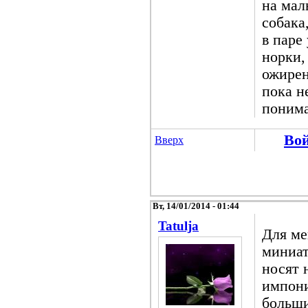
на мал
собака
в паре
норки,
ожирен
пока н
понима
Во
Вверх
Вт, 14/01/2014 - 01:44
Tatulja
Для ме
миниат
носят 
импони
больши