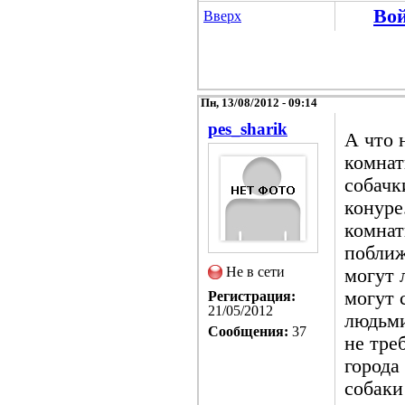
Во
Вверх
Пн, 13/08/2012 - 09:14
pes_sharik
А что 
комнат
собачк
конуре
комнат
поближ
Не в сети
могут 
могут 
Регистрация:
21/05/2012
людьми
Сообщения:
37
не тре
города
собаки