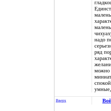
гладко
Единст
малень
характ
малень
чихуах
надо п
серьез
ряд по
характ
желани
можно 
миниат
спокой
умные,
Во
Вверх