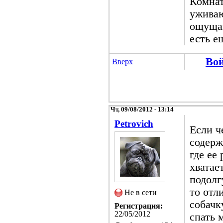
Комнат
уживаю
ощущаю
есть е
Во
Вверх
Чт, 09/08/2012 - 13:14
Petrovich
Если ч
содерж
где ее
хватае
подолг
то отл
Не в сети
собачк
Регистрация:
22/05/2012
спать 