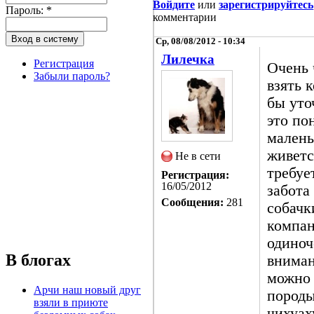
Войдите
или
зарегистрируйтесь
Пароль:
*
комментарии
Ср, 08/08/2012 - 10:34
Лилечка
Регистрация
Очень 
Забыли пароль?
взять 
бы уто
это по
малень
живетс
Не в сети
требуе
Регистрация:
16/05/2012
забота
Сообщения:
281
собачк
компан
одиноч
В блогах
вниман
можно
Арчи наш новый друг
породы
взяли в приюте
чихуах