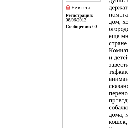
души. 
держат
Не в сети
помога
Регистрация:
08/06/2012
дом, х
Сообщения:
60
огород
еще мн
стране
Комнат
и дете
завест
тяфкаю
вниман
сказан
перено
провод
собачк
дома, 
кошек,