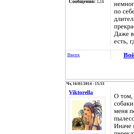
Сообщения:
124
немног
по себ
длител
прекра
Даже 
есть, г
Во
Вверх
Чт, 16/01/2014 - 15:53
Viktorella
О том,
собаки
меня п
пылесо
Иначе 
перека