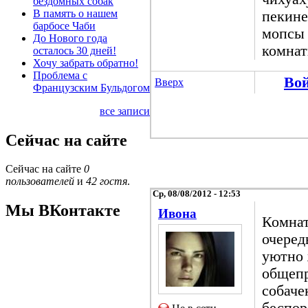
бездомных собак
В память о нашем
пекине
барбосе Чаби
мопсы 
До Нового года
комнат
осталось 30 дней!
Хочу забрать обратно!
Проблема с
Во
Вверх
Французским Бульдогом
все записи
Сейчас на сайте
Сейчас на сайте
0
пользователей
и
42 гостя
.
Ср, 08/08/2012 - 12:53
Мы ВКонтакте
Ивона
Комнат
очеред
уютно 
общепр
собаче
беспор