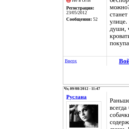
Не в сети
можно?
Регистрация:
23/05/2012
станет
Сообщения:
52
улице.
души, 
кроват
покупа
Во
Вверх
Чт, 09/08/2012 - 11:47
Русланa
Раньше
всегда
собачк
содерж