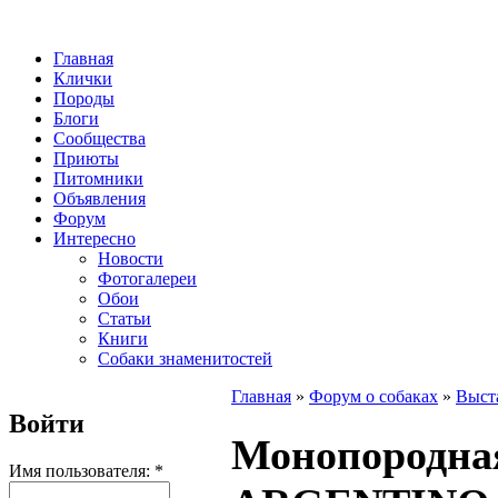
Главная
Клички
Породы
Блоги
Сообщества
Приюты
Питомники
Объявления
Форум
Интересно
Новости
Фотогалереи
Обои
Статьи
Книги
Собаки знаменитостей
Главная
»
Форум о собаках
»
Выст
Войти
Монопородна
Имя пользователя:
*