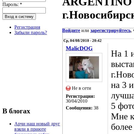
ARGENTINO в
Пароль:
*
г.Новосибирс
Регистрация
Войдите
или
зарегистрируйтесь
,
Забыли пароль?
Ср, 04/08/2010 - 20:42
MalicDOG
На 1 
выста
г.Нов
на 3 
Не в сети
лучша
Регистрация:
30/04/2010
5 фот
Сообщения:
38
В блогах
Мне к
Арчи наш новый друг
более
взяли в приюте