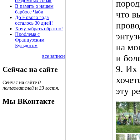
бездомных собак
поро
В память о нашем
барбосе Чаби
что в
До Нового года
прово
осталось 30 дней!
Хочу забрать обратно!
энтуз
Проблема с
Французским
на мо
Бульдогом
и бол
все записи
9. Их
Сейчас на сайте
хочет
Сейчас на сайте
0
пользователей
и
33 гостя
.
эту р
Мы ВКонтакте