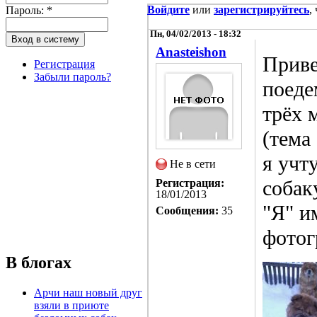
Войдите
или
зарегистрируйтесь
,
Пароль:
*
Пн, 04/02/2013 - 18:32
Anasteishon
Приве
Регистрация
Забыли пароль?
поеде
трёх 
(тема
я учт
Не в сети
собак
Регистрация:
18/01/2013
"Я" и
Сообщения:
35
фотог
В блогах
Арчи наш новый друг
взяли в приюте