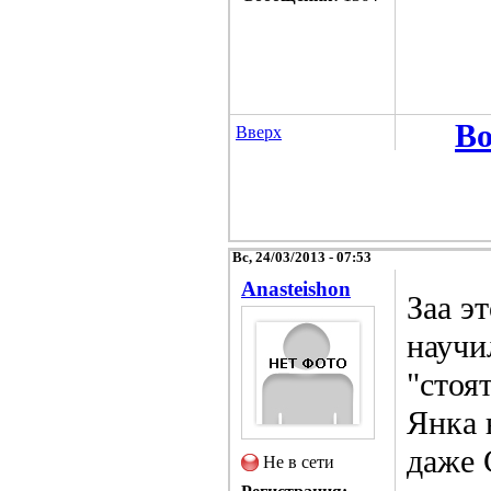
Во
Вверх
Вс, 24/03/2013 - 07:53
Anasteishon
Заа э
научи
"стоят
Янка 
даже 
Не в сети