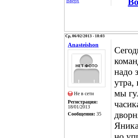
Во
Вверх
Ср, 06/02/2013 - 18:03
Anasteishon
Сегод
коман
надо 
утра,
мы гу
Не в сети
часик
Регистрация:
18/01/2013
дворн
Сообщения:
35
Яника
но уп