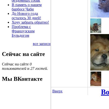
бездомных собак
В память о нашем
барбосе Чаби
До Нового года
осталось 30 дней!
Хочу забрать обратно!
Проблема с
Французским
Бульдогом
все записи
Сейчас на сайте
Сейчас на сайте
0
пользователей
и
27 гостей
.
Мы ВКонтакте
Во
Вверх