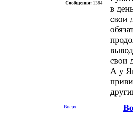
Сообщения:
1364
в ден
свои 
обяза
продо
вывод
свои 
А у Я
приви
други
Во
Вверх