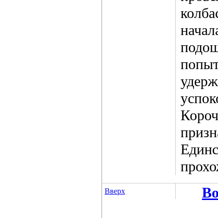
колба
начал
подош
попыт
удерж
успок
Короч
призн
Единс
прохо
Во
Вверх