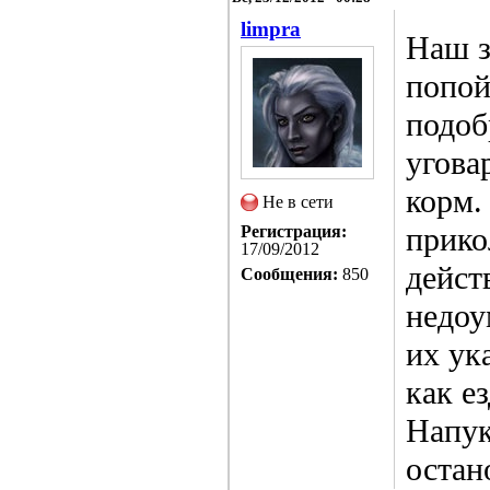
limpra
Наш з
попой
подоб
угова
корм.
Не в сети
прико
Регистрация:
17/09/2012
дейст
Сообщения:
850
недоу
их ук
как е
Напук
остан