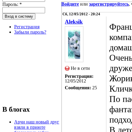
Войдите
или
зарегистрируйтесь
,
Пароль:
*
Сб, 12/05/2012 - 20:24
Aleksik
Франц
Регистрация
Забыли пароль?
компа
домаш
Очень
друже
Не в сети
Жорик
Регистрация:
12/05/2012
Кличк
Сообщения:
25
По па
фанта
В блогах
подхо
Арчи наш новый друг
взяли в приюте
В дет