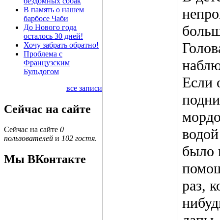
бездомных собак
В память о нашем
непро
барбосе Чаби
больш
До Нового года
осталось 30 дней!
Голов
Хочу забрать обратно!
Проблема с
наблю
Французским
Бульдогом
Если 
все записи
подни
Сейчас на сайте
мордо
Сейчас на сайте
0
водой
пользователей
и
102 гостя
.
было 
Мы ВКонтакте
помощ
раз, 
нибуд
лапы.