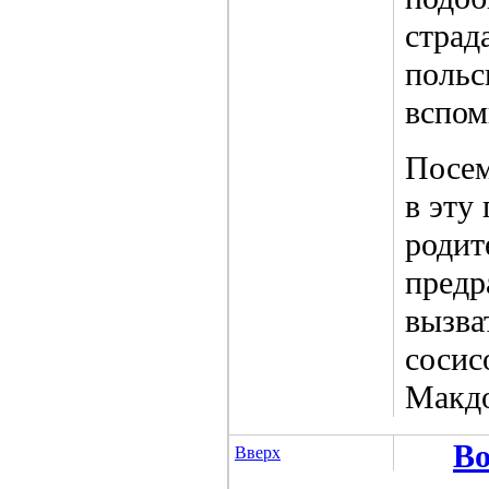
страд
польс
вспом
Посем
в эту
родит
предр
вызва
сосис
Макдо
Во
Вверх