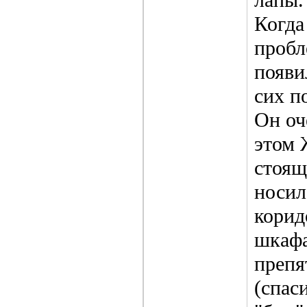
Когда
пробл
появи
сих п
Он оч
этом 
стоящ
носил
корид
шкафа
препя
(спас