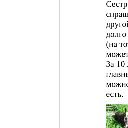
Сестр
спраш
друго
долго
(на т
может
За 10
главн
можно
есть.