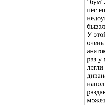
"бум"
пёс е
недоу
бывал
У это
очень
анато
раз у
легли
диван
напол
разда
может