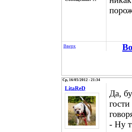
порож
Во
Вверх
Ср, 16/05/2012 - 21:34
LitaReD
Да, б
гости
говор
- Ну 