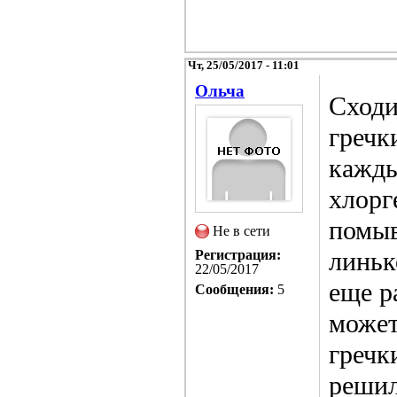
Чт, 25/05/2017 - 11:01
Ольча
Сходи
гречк
кажды
хлорг
помыв
Не в сети
линьк
Регистрация:
22/05/2017
еще р
Сообщения:
5
может
гречк
решил