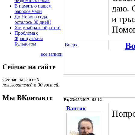
бездомных собак
В память о нашем
даю. 
барбосе Чаби
и гры
До Нового года
осталось 30 дней!
Помог
Хочу забрать обратно!
Проблема с
Французским
Во
Бульдогом
Вверх
все записи
Сейчас на сайте
Сейчас на сайте
0
пользователей
и
30 гостей
.
Мы ВКонтакте
Вт, 23/05/2017 - 08:12
Вантик
Попро