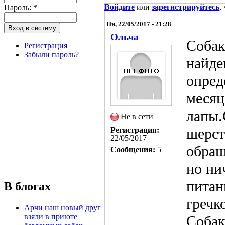
Войдите
или
зарегистрируйтесь
,
Пароль:
*
Пн, 22/05/2017 - 21:28
Ольча
Собак
Регистрация
Забыли пароль?
найде
опред
месяц
лапы.
Не в сети
шерст
Регистрация:
22/05/2017
обращ
Сообщения:
5
но ни
питан
В блогах
гречк
Арчи наш новый друг
взяли в приюте
Собак