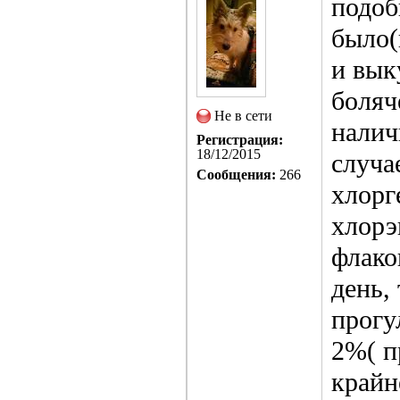
подоб
было(
и вык
боляч
Не в сети
налич
Регистрация:
18/12/2015
случа
Сообщения:
266
хлорг
хлорэ
флако
день,
прогу
2%( п
крайн