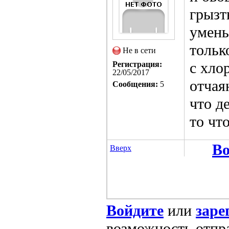
грызт
умень
тольк
Не в сети
с хло
Регистрация:
22/05/2017
отчая
Сообщения:
5
что д
то чт
Во
Вверх
Войдите
или
заре
возможность отпр