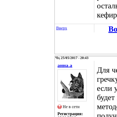
остал
кефир
Во
Вверх
Чт, 25/05/2017 - 20:43
анна.a
Для ч
гречк
если 
будет
метод
Не в сети
получ
Регистрация: