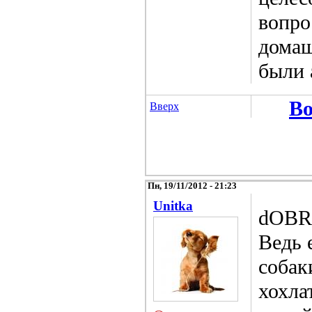
вопро
домаш
были 
Во
Вверх
Пн, 19/11/2012 - 21:23
Unitka
dOBRO
Ведь 
собак
хохла