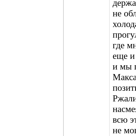
держа
не об
холод
прогу
где м
еще и
и мы 
Макса
позит
Ржали
насме
всю э
не мо