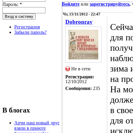
Войдите
или
зарегистрируйтесь
,
Пароль:
*
Чт, 15/11/2012 - 22:47
Dobronrav
Сейча
Регистрация
Забыли пароль?
для п
получ
наблю
зима 
Не в сети
на пр
Регистрация:
12/10/2012
На мо
Сообщения:
235
долже
в сво
В блогах
для о
Арчи наш новый друг
взяли в приюте
исклю