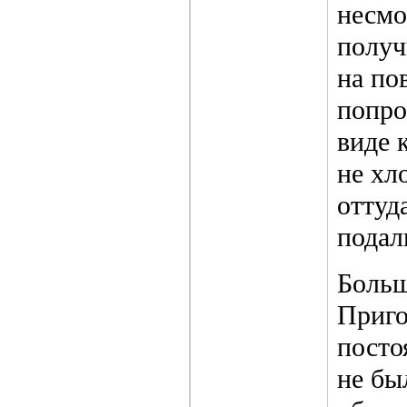
несмо
получ
на по
попро
виде 
не хл
оттуд
подал
Больш
Приго
посто
не бы