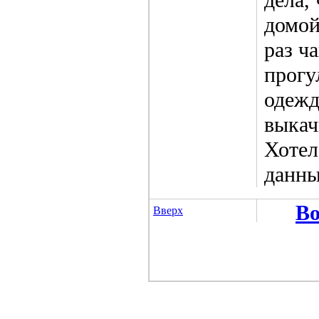
домой
раз ч
прогу
одежд
выкач
Хотел
данны
Во
Вверх