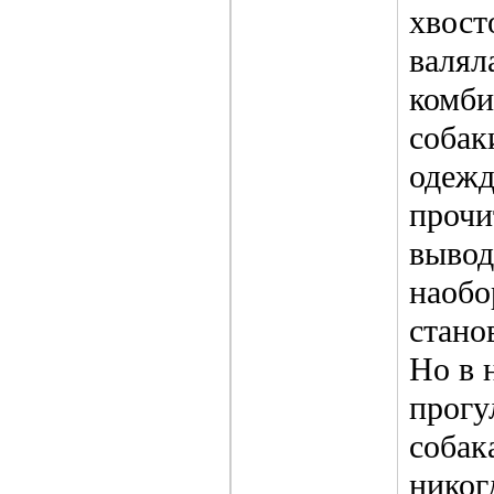
хвост
валял
комби
собак
одежд
прочи
вывод
наобо
стано
Но в 
прогу
собак
никог