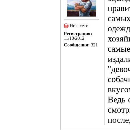
нрави
самых
Не в сети
одежд
Регистрация:
хозяй
11/10/2012
Сообщения:
321
самые
издал
"дево
собач
вкусо
Ведь 
смотр
после