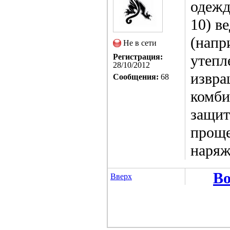
одежд
10) в
(напр
Не в сети
утепл
Регистрация:
28/10/2012
извра
Сообщения:
68
комби
защит
проще
наряж
Во
Вверх