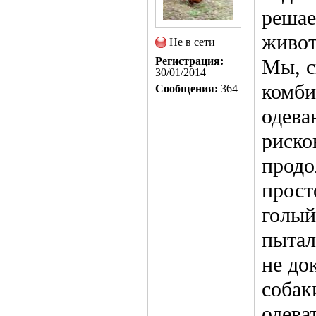
решае
живот
Не в сети
Регистрация:
Мы, с
30/01/2014
комби
Сообщения:
364
одева
риско
продо
прост
голый
пытал
не док
собак
одева