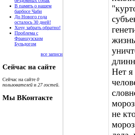
бездомных собак
В память о нашем
"курт
барбосе Чаби
субъе
До Нового года
осталось 30 дней!
генет
Хочу забрать обратно!
Проблема с
жизнь
Французским
Бульдогом
уничт
все записи
длинн
Сейчас на сайте
Нет я
Сейчас на сайте
0
челов
пользователей
и
27 гостей
.
словн
Мы ВКонтакте
мороз
не кт
мороз
дела,