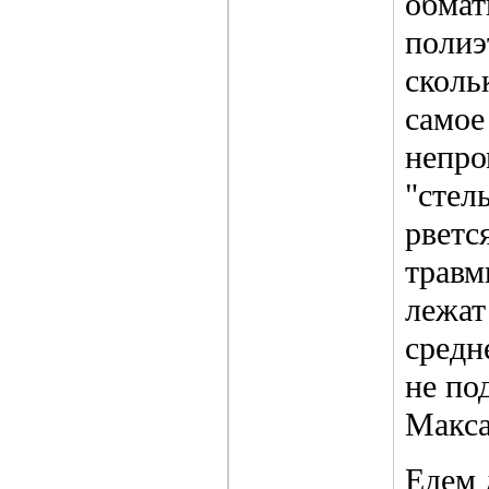
обмат
полиэ
сколь
самое
непро
"стел
рветс
травм
лежат
средн
не по
Макса
Едем 