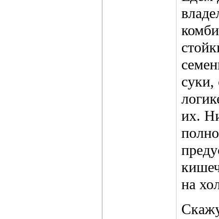
владе
комби
стойк
семен
суки,
логик
их. Н
полно
преду
кишеч
на хо
Скажу