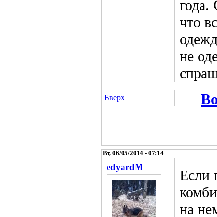
года.
что в
одежд
не од
спраш
Во
Вверх
Вт, 06/05/2014 - 07:14
edyardM
Если 
комби
на не