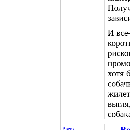
Получ
завис
И все
корот
риско
промо
хотя 
собач
жилет
выгля
собак
Во
Вверх