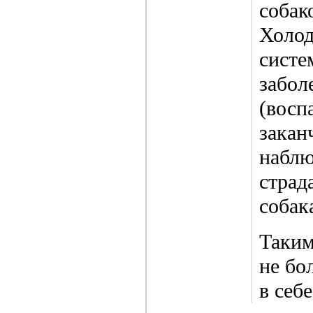
собак
Холод
систе
забол
(восп
закан
наблю
страд
собак
Таким
не бо
в себ