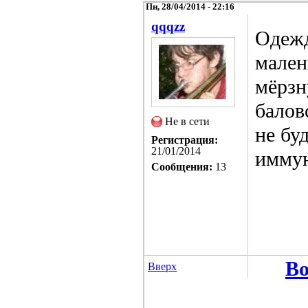
Пн, 28/04/2014 - 22:16
qqqzz
Одежд
мален
мёрзн
балов
Не в сети
не бу
Регистрация:
21/01/2014
иммун
Сообщения:
13
Во
Вверх