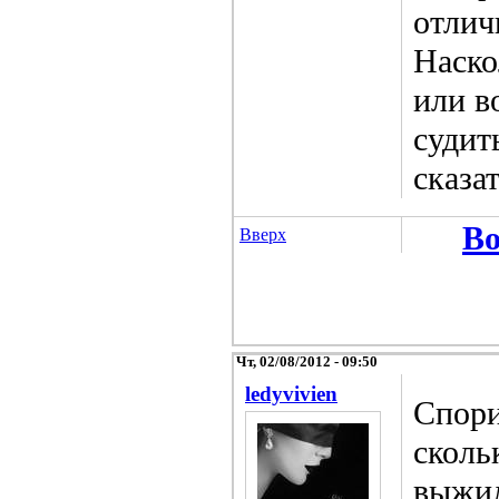
отлич
Наско
или в
судит
сказа
Во
Вверх
Чт, 02/08/2012 - 09:50
ledyvivien
Спори
сколь
выжил