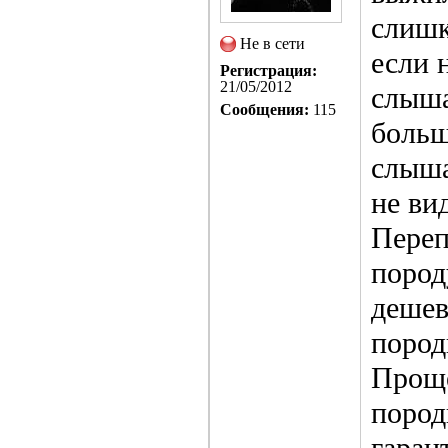
слишк
Не в сети
если 
Регистрация:
21/05/2012
слыша
Сообщения:
115
больш
слыша
не ви
Переп
пород
дешев
пород
Проще
пород
гаран