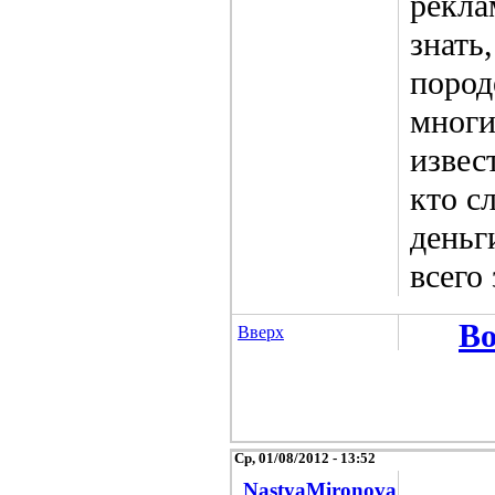
рекла
знать
пород
многи
извес
кто с
деньг
всего
Во
Вверх
Ср, 01/08/2012 - 13:52
NastyaMironova