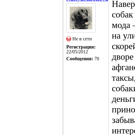
Навер
собак
мода 
на ул
Не в сети
скоре
Регистрация:
22/05/2012
дворе
Сообщения:
70
афган
таксы
собак
деньг
прино
забыв
интер