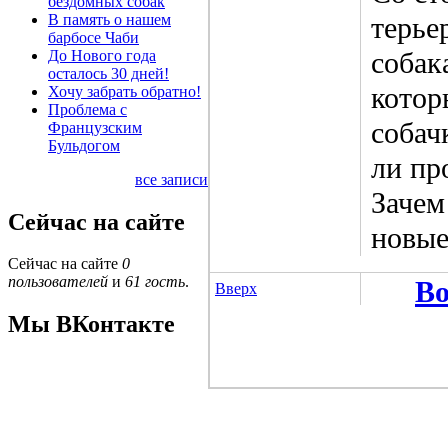
бездомных собак
В память о нашем
терье
барбосе Чаби
собак
До Нового года
осталось 30 дней!
котор
Хочу забрать обратно!
Проблема с
собач
Французским
Бульдогом
ли пр
все записи
Зачем
Сейчас на сайте
новые
Сейчас на сайте
0
пользователей
и
61 гость
.
Во
Вверх
Мы ВКонтакте