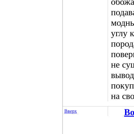
обожа
подав
модны
углу 
пород
повер
не су
вывод
покуп
на св
Во
Вверх