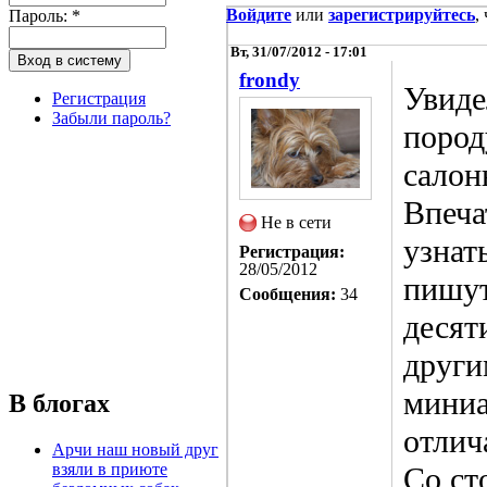
Войдите
или
зарегистрируйтесь
,
Пароль:
*
Вт, 31/07/2012 - 17:01
frondy
Увиде
Регистрация
Забыли пароль?
пород
салон
Впеча
Не в сети
узнат
Регистрация:
28/05/2012
пишут
Сообщения:
34
десят
други
миниа
В блогах
отлич
Арчи наш новый друг
взяли в приюте
Со ст