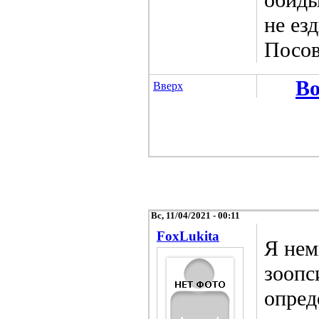
не ез
Посов
Во
Вверх
Вс, 11/04/2021 - 00:11
FoxLukita
Я нем
зоопс
опред