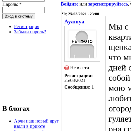
Войдите
или
зарегистрируйтесь
,
Пароль:
*
Чт, 25/03/2021 - 23:00
Ayamya
Мы с 
Регистрация
Забыли пароль?
кварт
щенка
что м
дней 
Не в сети
собой
Регистрация:
25/03/2021
мою м
Сообщения:
1
любит
огоро
В блогах
гуляе
Арчи наш новый друг
взяли в приюте
она с