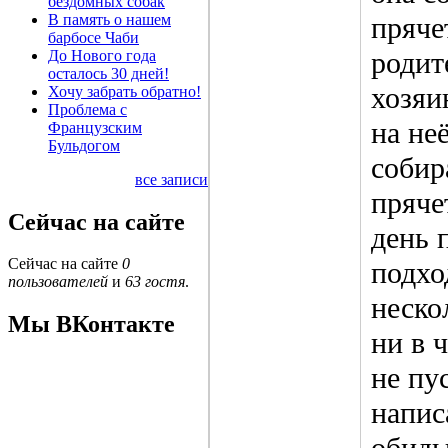
бездомных собак
В память о нашем
пряче
барбосе Чаби
родит
До Нового года
осталось 30 дней!
хозяи
Хочу забрать обратно!
Проблема с
на не
Французским
Бульдогом
собир
все записи
пряче
Сейчас на сайте
день 
Сейчас на сайте
0
подхо
пользователей
и
63 гостя
.
неско
Мы ВКонтакте
ни в 
не пу
напис
обиды