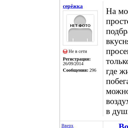
серёжка
На мо
прост
подбр
вкусн
просе
Не в сети
тольк
Регистрация:
26/09/2014
где ж
Сообщения:
296
побега
можно
возду
в душ
Во
Вверх