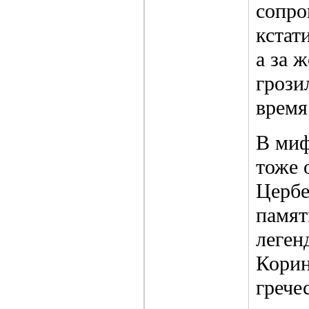
сопро
кстат
а за 
грози
время
В миф
тоже 
Цербе
памят
леген
Корин
грече