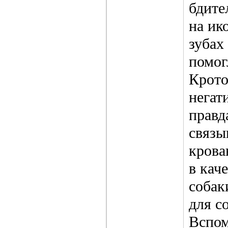
бдите
на ик
зубах
помог
Крото
негат
правд
связы
крова
в кач
собак
для с
Вспом