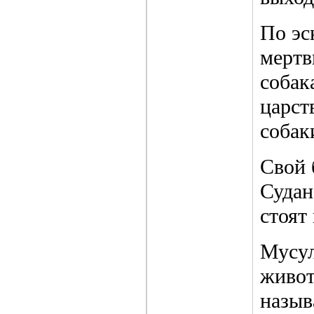
По эс
мертв
собак
царст
собак
Свой 
Судан
стоят
Мусул
живот
назыв