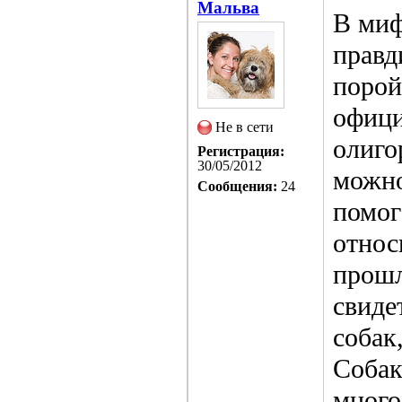
Мальва
В миф
правд
порой
офици
Не в сети
олиго
Регистрация:
30/05/2012
можно
Сообщения:
24
помог
относ
прошл
свиде
собак
Собак
много