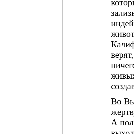
котор
зализ
индей
живот
Калиф
верят
ничег
живых
созда
Во Вь
жертв
А пол
выход