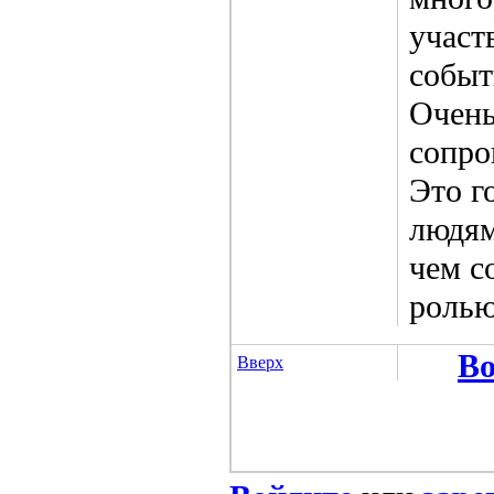
участ
событ
Очень
сопро
Это г
людям
чем с
ролью
Во
Вверх