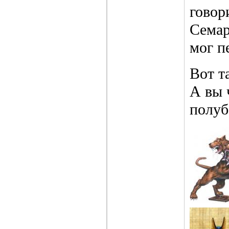
говор
Семар
мог п
Вот т
А вы 
полуб