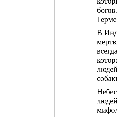
котор
богов
Герме
В Инд
мертв
всегд
котор
людей
собак
Небес
людей
мифол