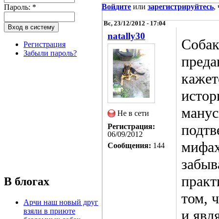
Войдите
или
зарегистрируйтесь
,
Пароль:
*
Вс, 23/12/2012 - 17:04
natally30
Собак
Регистрация
Забыли пароль?
преда
кажет
истор
манус
Не в сети
подтв
Регистрация:
06/09/2012
мифах
Сообщения:
144
забыв
практ
В блогах
том, 
Арчи наш новый друг
взяли в приюте
и явл