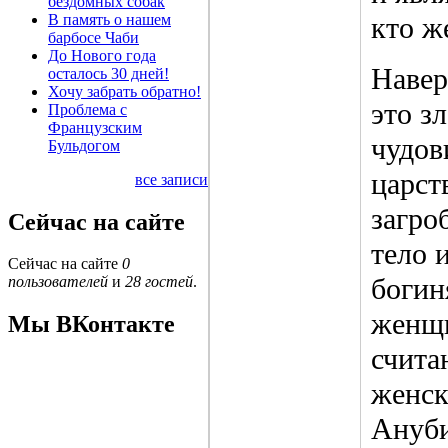
бездомных собак
В память о нашем
кто ж
барбосе Чаби
До Нового года
Навер
осталось 30 дней!
Хочу забрать обратно!
это з
Проблема с
Французским
чудов
Бульдогом
царст
все записи
загро
Сейчас на сайте
тело 
Сейчас на сайте
0
богин
пользователей
и
28 гостей
.
женщи
Мы ВКонтакте
счита
женск
Ануби