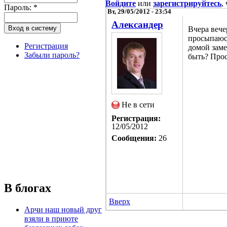
Войдите
или
зарегистрируйтесь
,
Пароль:
*
Вт, 29/05/2012 - 23:54
Александер
Вчера вече
просыпаюсь
Регистрация
домой заме
Забыли пароль?
быть? Прос
Не в сети
Регистрация:
12/05/2012
Сообщения:
26
В блогах
Вверх
Арчи наш новый друг
взяли в приюте