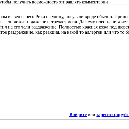
 чтобы получить возможность отправлять комментарии
ром вывел своего Рика на улицу, погуляли вроде обычно. Пришли
, а он лежит и даже не встречает меня. Дал ему поесть, не хочет
тил на его тели раздражение. Полностью красная кожа под шерсть
тое раздражение, как реакция, на какой то аллерген или что то б
Войдите
или
зарегистрируйт