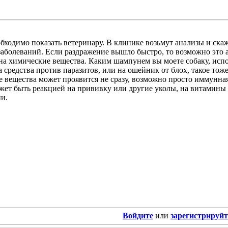
бходимо показать ветеринару. В клинике возьмут анализы и ска
аболеваний. Если раздражение вышло быстро, то возможно это а
на химические вещества. Каким шампунем вы моете собаку, испо
а средства против паразитов, или на ошейник от блох, такое тож
 вещества может проявится не сразу, возможно просто иммунная
жет быть реакцией на прививку или другие уколы, на витамины
и.
Войдите
или
зарегистрируйт