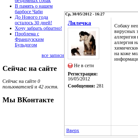
бездомных собак
В память о нашем
барбосе Чаби
Ср, 30/05/2012 - 16:27
До Нового года
Лилечка
осталось 30 дней!
Собаку нео
Хочу забрать обратно!
вирусных з
Проблема с
аллеригия 
Французским
аллергия н
Бульдогом
химические
на коже мо
все записи
информаци
Не в сети
Сейчас на сайте
Регистрация:
16/05/2012
Сейчас на сайте
0
Сообщения:
281
пользователей
и
42 гостя
.
Мы ВКонтакте
Вверх