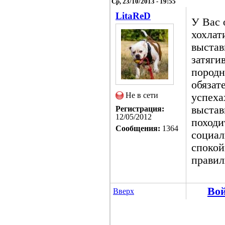
Ср, 23/10/2013 - 19:55
LitaReD
У Вас 
хохлат
выстав
затяги
породн
обязат
Не в сети
успеха
выстав
Регистрация:
12/05/2012
походи
Сообщения:
1364
социал
спокой
правил
Во
Вверх