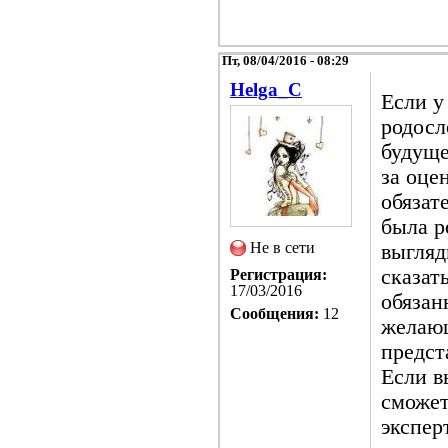
Пт, 08/04/2016 - 08:29
Helga_C
Если у
родосл
будуще
за оце
обязат
была р
Не в сети
выгляд
сказат
Регистрация:
17/03/2016
обязан
Сообщения:
12
желающ
предст
Если в
сможет
экспер