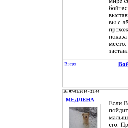
мире с
бойтес
выстав
вы с л
прохож
показа
место.
застав
Во
Вверх
Вт, 07/01/2014 - 21:44
МЕДЛЕНА
Если В
пойдит
малышо
его. П