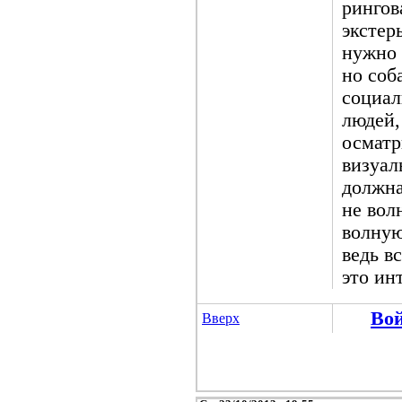
рингов
экстер
нужно 
но соб
социал
людей,
осматр
визуал
должна
не вол
волную
ведь в
это ин
Во
Вверх