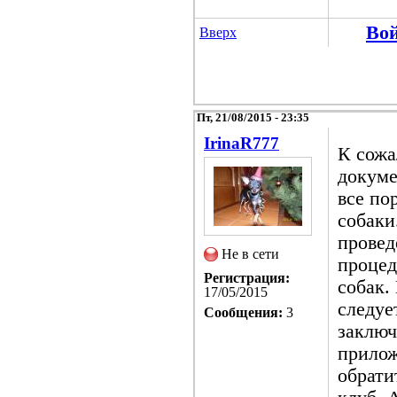
Во
Вверх
Пт, 21/08/2015 - 23:35
IrinaR777
К сожа
докуме
все по
собаки
провед
Не в сети
процед
Регистрация:
собак.
17/05/2015
следуе
Сообщения:
3
заключ
прилож
обрати