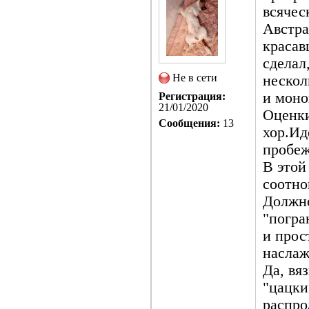
всячес
Австра
красав
сделал
Не в сети
нескол
и моно
Регистрация:
21/01/2020
Оценки
Сообщения:
13
хор.Ид
пробеж
В этой
соотно
Должно
"погра
и прос
наслаж
Да, вя
"цацки
распро