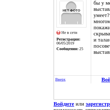
бы у м
выстав
умеет?
многом
покажи
Не в сети
скрыва
и тала
Регистрация:
06/05/2019
посове
Сообщения:
25
выстав
Во
Вверх
Войдите
или
зарегист
возможность отправлят