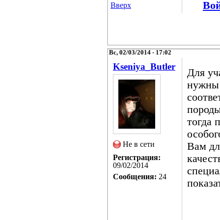
Во
Вверх
Вс, 02/03/2014 - 17:02
Kseniya_Butler
Для уч
нужны 
соотве
породы
тогда 
особог
Не в сети
Вам дл
качест
Регистрация:
09/02/2014
специа
Сообщения:
24
показа