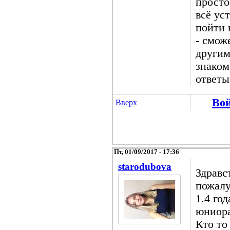
просто
всё ус
пойти 
- смож
другим
знаком
ответы
Во
Вверх
Пт, 01/09/2017 - 17:36
starodubova
Здравс
пожалу
1.4 го
юниора
Кто то