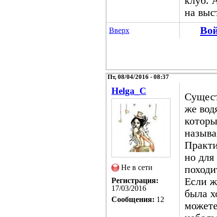
клуб. 
на выс
Во
Вверх
Пт, 08/04/2016 - 08:37
Helga_C
Сущест
же вод
которы
называ
Практи
но для
Не в сети
походи
Если ж
Регистрация:
17/03/2016
была х
Сообщения:
12
можете