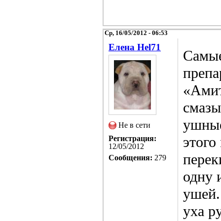
Ср, 16/05/2012 - 06:53
Елена Hel71
Самые
препа
«Амит
смазы
ушные
Не в сети
этого
Регистрация:
12/05/2012
перек
Сообщения:
279
одну 
ушей.
уха р