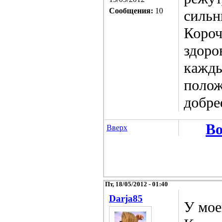
Сообщения:
10
сильн
Короч
здоро
кажды
полож
добре
Во
Вверх
Пт, 18/05/2012 - 01:40
Darja85
У мое