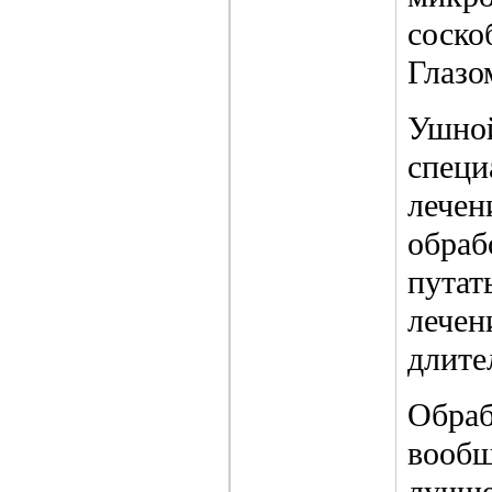
соско
Глазо
Ушной
специ
лечен
обраб
путат
лечен
длите
Обраб
вообщ
лучше