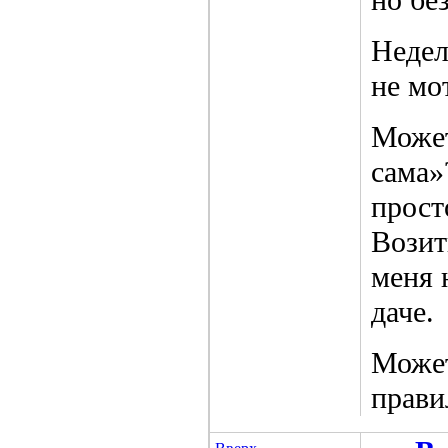
Недел
не мо
Может
сама»
прост
Возит
меня 
даче.
Может
прави