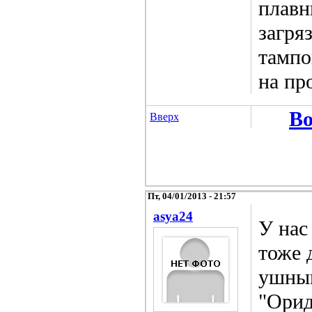
плавн
загря
тампо
на пр
Во
Вверх
Пт, 04/01/2013 - 21:57
asya24
У нас
тоже 
ушным
"Орид