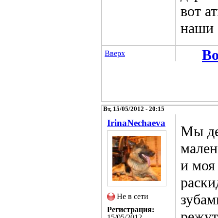
вот ат
наши 
Во
Вверх
Вт, 15/05/2012 - 20:15
IrinaNechaeva
Мы де
мален
и моя
раски
зубам
Не в сети
Регистрация:
режут
15/05/2012