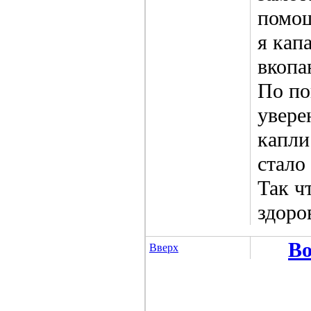
помощ
я кап
вкопа
По по
увере
капли
стало
Так ч
здоро
Во
Вверх