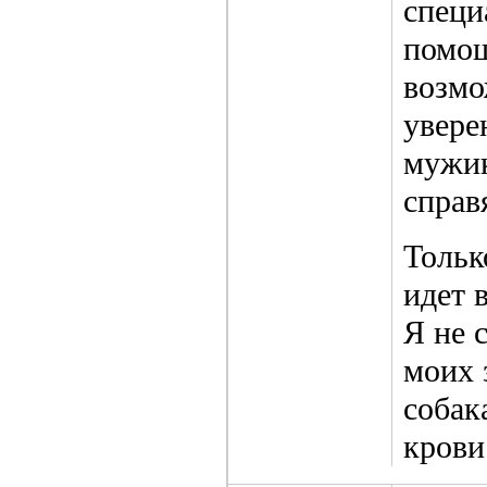
специ
помощ
возмо
увере
мужик
справ
Тольк
идет 
Я не 
моих 
собак
крови