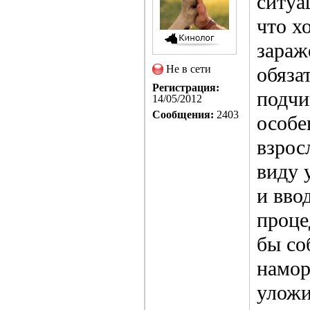
ситуа
что х
зараж
Не в сети
обяза
Регистрация:
подчи
14/05/2012
Сообщения:
2403
особе
взрос
виду 
и вво
проце
бы со
намор
уложи