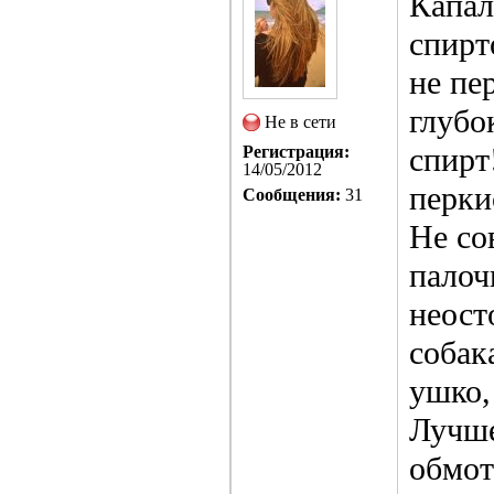
Капал
спирт
не пе
глубо
Не в сети
спирт
Регистрация:
14/05/2012
перки
Сообщения:
31
Не со
палоч
неост
собак
ушко,
Лучше
обмот