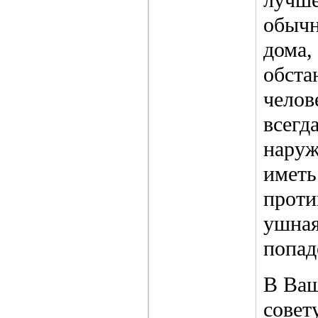
обычн
дома,
обста
челов
всегд
наруж
иметь
проти
ушная
попад
В Ваш
совет