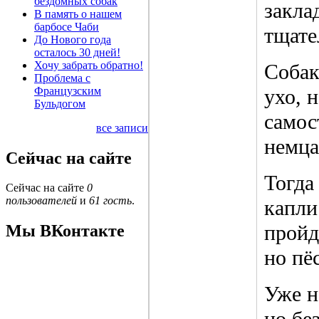
бездомных собак
закла
В память о нашем
барбосе Чаби
тщате
До Нового года
осталось 30 дней!
Хочу забрать обратно!
Собак
Проблема с
Французским
ухо, 
Бульдогом
самос
все записи
немца
Сейчас на сайте
Тогда
Сейчас на сайте
0
пользователей
и
61 гость
.
капли
пройд
Мы ВКонтакте
но пё
Уже н
но бе