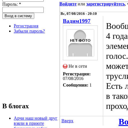
Войдите
или
зарегистрируйтесь
,
Пароль:
*
Вс, 07/08/2016 - 20:10
Вадим1997
Вообщ
Регистрация
Забыли пароль?
4 год
элеме
голос
может
Не в сети
трусли
Регистрация:
07/08/2016
Есть 
Сообщения:
1
в так
прохо
В блогах
Арчи наш новый друг
Во
Вверх
взяли в приюте