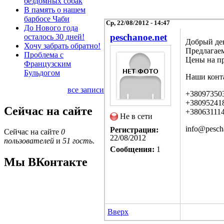
бездомных собак
В память о нашем
барбосе Чаби
Ср, 22/08/2012 - 14:47
До Нового года
peschanoe.net
осталось 30 дней!
Добрый де
Хочу забрать обратно!
Предлагаем
Проблема с
Цены на пр
Французским
Бульдогом
Наши конт
все записи
+38097350
+38095241
Сейчас на сайте
+38063111
Не в сети
info@pesch
Регистрация:
Сейчас на сайте
0
22/08/2012
пользователей
и
51 гость
.
Сообщения:
1
Мы ВКонтакте
Вверх