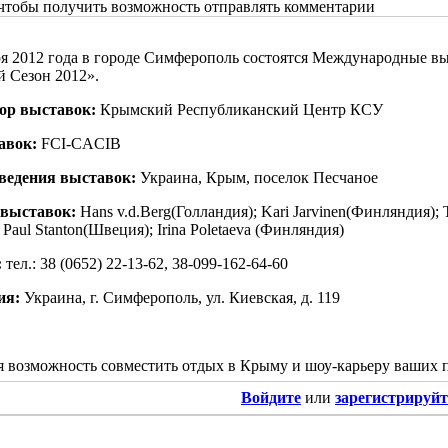
 чтобы получить возможность отправлять комментарии
ря 2012 года в городе Симферополь состоятся Международные вы
 Сезон 2012».
ор выставок:
Крымский Республиканский Центр КСУ
авок:
FCI-CACIB
ведения выставок:
Украина, Крым, поселок Песчаное
выставок:
Hans v.d.Berg(Голландия); Kari Jarvinen(Финляндия);
 Paul Stanton(Швеция); Irina Poletaeva (Финляндия)
:
тел.: 38 (0652) 22-13-62, 38-099-162-64-60
ия:
Украина, г. Симферополь, ул. Киевская, д. 119
 возможность совместить отдых в Крыму и шоу-карьеру ваших 
Войдите
или
зарегистрируйт