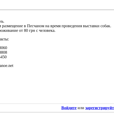
нь.
 размещение в Песчаном на время проведения выставки собак.
оживание от 80 грн с человека.
акты:
3060
8808
4450
anoe.net
Войдите
или
зарегистрируйт