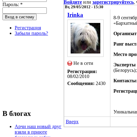
Войдите
или
зарегистрируйтесь
,
Пароль:
*
Вт, 29/05/2012 - 15:30
Irinka
8-9 сентяб
«Бархатный
Регистрация
Забыли пароль?
Организат
Ранг выст
Место про
Не в сети
Эксперты 
(Белорусь);
Регистрация:
08/02/2010
Контакты
Сообщения:
2430
Регистрац
Уникальная
В блогах
Вверх
Арчи наш новый друг
взяли в приюте