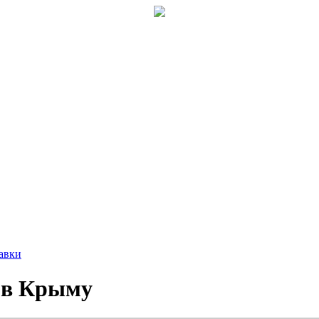
авки
 в Крыму