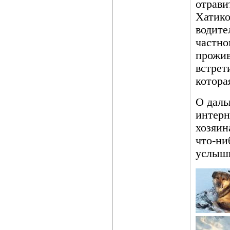
отрави
Хатико
водите
частно
прожив
встрет
котора
О даль
интерн
хозяин
что-ни
услыши