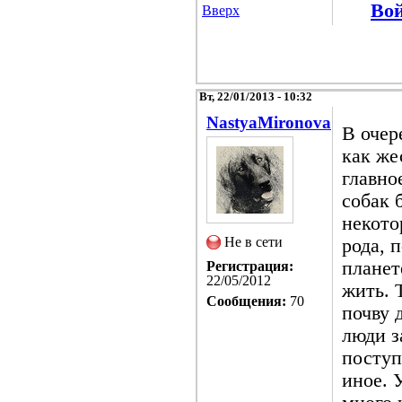
Во
Вверх
Вт, 22/01/2013 - 10:32
NastyaMironova
В очер
как же
главно
собак 
некото
Не в сети
рода, 
планет
Регистрация:
22/05/2012
жить. 
Сообщения:
70
почву 
люди з
поступ
иное. 