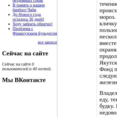
бездомных собак
течени
В память о нашем
происх
барбосе Чаби
До Нового года
мороз.
осталось 30 дней!
кличку
Хочу забрать обратно!
Проблема с
пользо
Французским Бульдогом
нескол
все записи
вместе
охраня
Сейчас на сайте
продол
Якутск
Сейчас на сайте
0
Фонд п
пользователей
и
40 гостей
.
следую
Мы ВКонтакте
железн
Владел
еду, т
будку.
недово