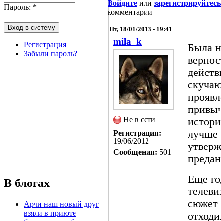
Войдите
или
зарегистрируйтесь
Пароль:
*
комментарии
Пт, 18/01/2013 - 19:41
mila_k
Регистрация
Была н
Забыли пароль?
вернос
действ
скучаю
проявл
привыч
Не в сети
истори
лучше 
Регистрация:
19/06/2012
утверж
Сообщения:
501
предан
Еще го
В блогах
телеви
сюжет 
Арчи наш новый друг
взяли в приюте
отходи