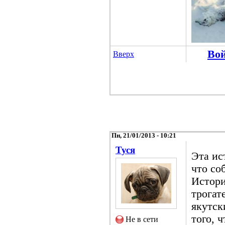
Во
Вверх
Пн, 21/01/2013 - 10:21
Туся
Эта ис
что со
Истори
трогат
якутск
того, 
Не в сети