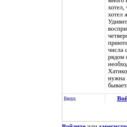
много 
хотел,
хотел 
Удивит
воспри
четвер
приюте
числа 
рядом 
необхо
Хатико
нужна 
бывает
Во
Вверх
Войдите
или
зарегист