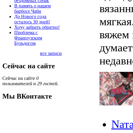
бездомных собак
вязанн
В память о нашем
барбосе Чаби
До Нового года
мягкая
осталось 30 дней!
Хочу забрать обратно!
вяжем 
Проблема с
Французским
Бульдогом
думает
все записи
недавн
Сейчас на сайте
Сейчас на сайте
0
пользователей
и
29 гостей
.
Мы ВКонтакте
Nата