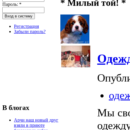
* Милый той! *
Пароль:
*
Регистрация
Забыли пароль?
Одежд
Опубл
одеж
В блогах
Мы сво
Арчи наш новый друг
одежду
взяли в приюте