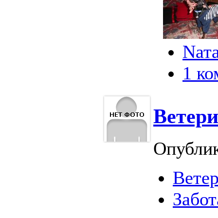
Nата
1 к
Ветери
Опубли
Вете
Забот