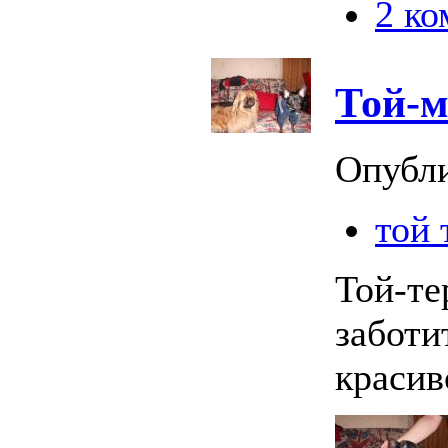
2 к
Той-
Опубл
той 
Той-те
заботи
красив