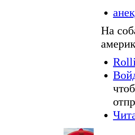
анек
На соб
америк
Roll
Вой
что
отпр
Чита