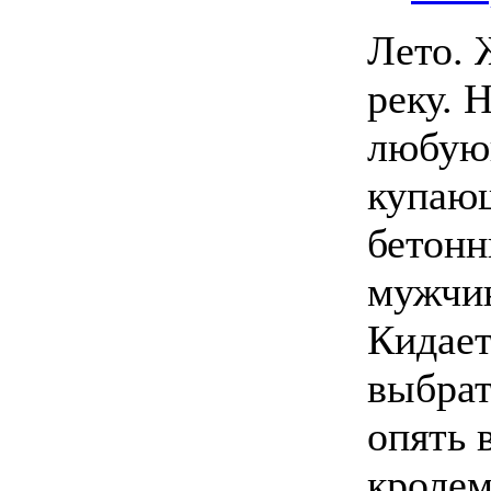
Лето. 
реку. 
любую
купающ
бетонн
мужчин
Кидает
выбрат
опять 
кролем