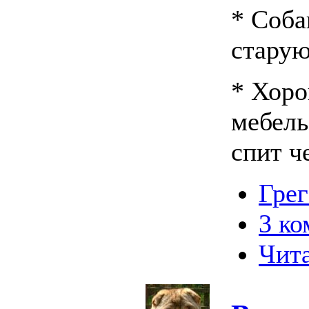
* Соба
старую
* Хоро
мебель
спит ч
Грег
3 к
Чита