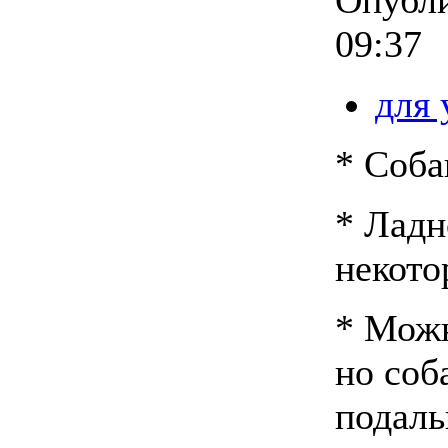
09:37
для
* Соба
* Ладн
некото
* Можн
но соб
подаль