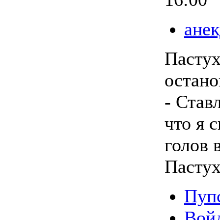
анек
Пастух
остано
- Став
что я 
голов в
Пастух
Пупс
Вой