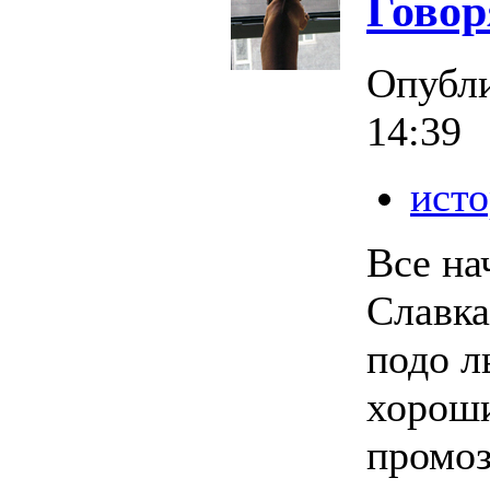
Говор
Опубл
14:39
исто
Все на
Славка
подо л
хороши
промоз