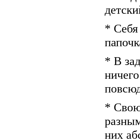
детски
* Себя
папочк
* В за
ничего
повсюд
* Свою
разным
них аб