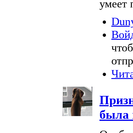
умеет 
Duny
Вой
что
отпр
Чита
Призн
была 