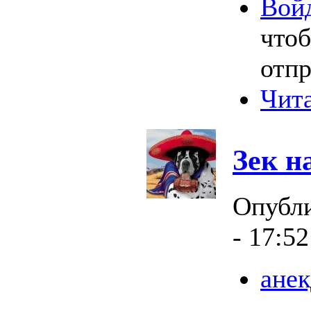
Вой
что
отпр
Чита
Зек н
Опубл
- 17:52
анек