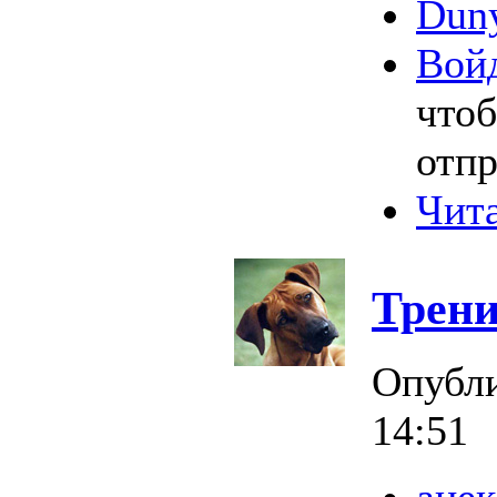
Duny
Вой
что
отпр
Чита
Трени
Опубл
14:51
анек