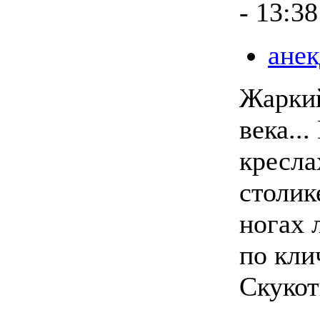
- 13:38
анек
Жаркий
века...
кресла
столик
ногах 
по кли
Скукот