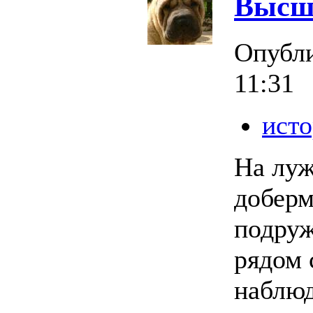
Высш
Опубл
11:31
исто
На луж
доберм
подруж
рядом 
наблюд