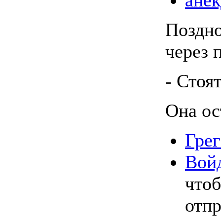
Поздно
через 
- Стоят
Она ос
Грег
Вой
что
отпр