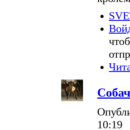
SVE
Вой
что
отпр
Чита
Собач
Опубл
10:19