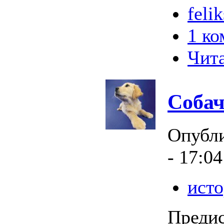
feli
1 к
Чита
Собач
Опубл
- 17:04
исто
Предис