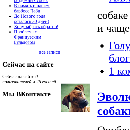
бездомных собак
В память о нашем
барбосе Чаби
собаке
До Нового года
осталось 30 дней!
и чаще
Хочу забрать обратно!
Проблема с
Французским
Голу
Бульдогом
все записи
блог
Сейчас на сайте
1 к
Сейчас на сайте
0
пользователей
и
26 гостей
.
Эволю
Мы ВКонтакте
собак
Опубл