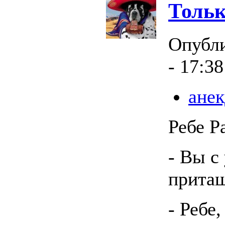
Тольк
Опубл
- 17:38
анек
Ребе Р
- Вы с
пpитащ
- Ребе,