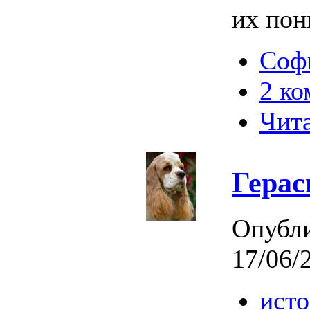
их пон
Софи
2 к
Чита
Гера
Опубл
17/06/
исто