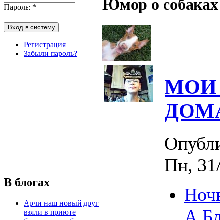
Юмор о собаках
Пароль:
*
Регистрация
Забыли пароль?
МОИ
ДОМ
Опубл
Пн, 31
В блогах
Ночь
Арчи наш новый друг
А.Бл
взяли в приюте