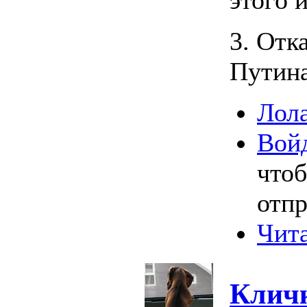
3. Отк
Путина
Лола
Вой
что
отпр
Чита
Клич