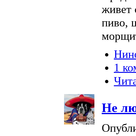
живет 
пиво, 
морщит
Нино
1 к
Чита
Не лю
Опубл