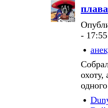
плава
Опубл
- 17:55
анек
Собpал
охоту,
одного
Duny