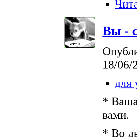
Чита
Вы - 
Опубл
18/06/
для
* Ваша
вами.
* Во д