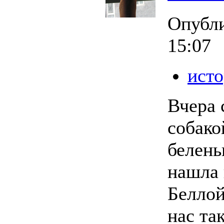
Опубл
15:07
исто
Вчера 
собако
белень
нашла 
Беллой
нас та