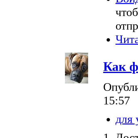
что
отпр
Чита
Как ф
Опубл
15:57
для
1. Дос