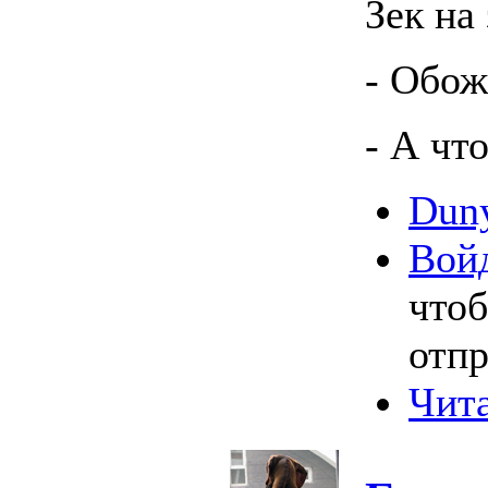
Зек на 
- Обож
- А чт
Duny
Вой
что
отпр
Чита