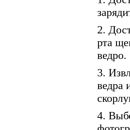
заряди
2. Дос
рта ще
ведро.
3. Изв
ведра 
скорлу
4. Выб
фотогр