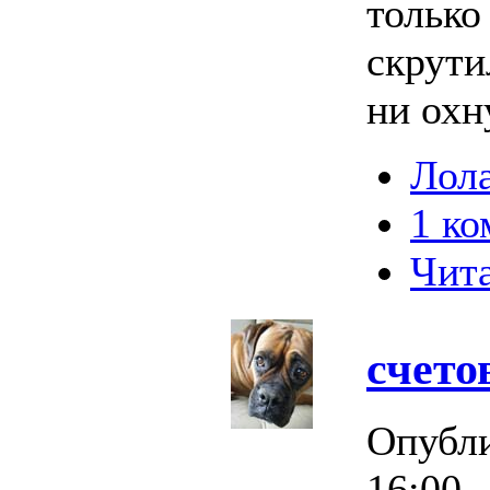
только
скрути
ни охн
Лола
1 к
Чита
счето
Опубл
16:00