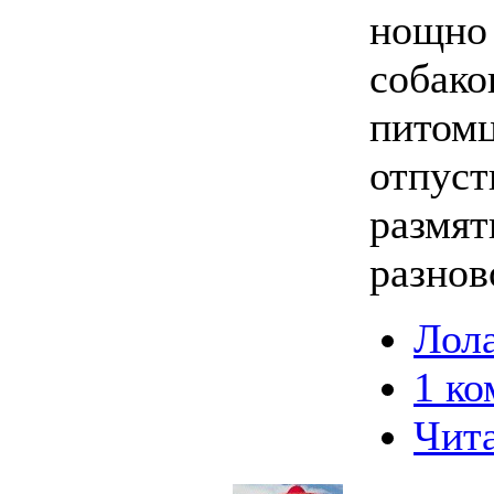
нощно 
собако
питомц
отпуст
размят
разнов
Лола
1 к
Чита