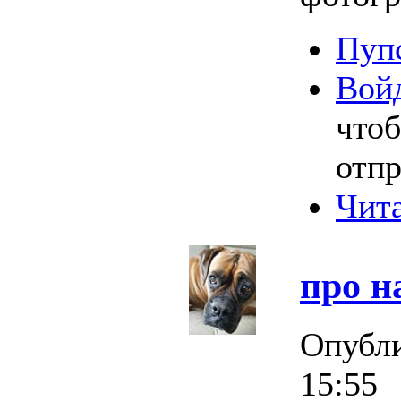
Пупс
Вой
что
отпр
Чита
про н
Опубл
15:55