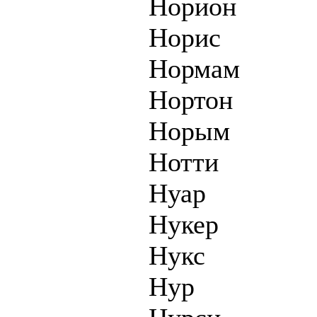
Норион
Норис
Нормам
Нортон
Норым
Нотти
Нуар
Нукер
Нукс
Нур