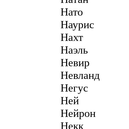
Нато
Наурис
Нахт
Наэль
Невир
Невланд
Негус
Ней
Нейрон
Некк