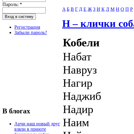
Пароль:
*
A
Б
В
Г
Д
Е
Ж
З
И
К
Л
М
Н
О
П
Р
Н – клички соб
Регистрация
Забыли пароль?
Кобели
Набат
Навруз
Нагир
Наджиб
Надир
В блогах
Наим
Арчи наш новый друг
взяли в приюте