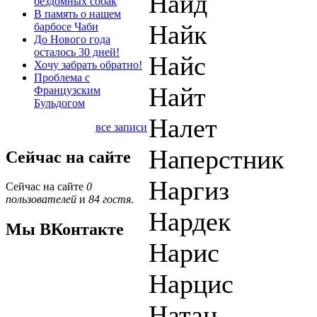
Найд
бездомных собак
В память о нашем
Найк
барбосе Чаби
До Нового года
осталось 30 дней!
Найс
Хочу забрать обратно!
Проблема с
Найт
Французским
Бульдогом
Налет
все записи
Наперстник
Сейчас на сайте
Наргиз
Сейчас на сайте
0
пользователей
и
84 гостя
.
Нардек
Мы ВКонтакте
Нарис
Нарцис
Натан