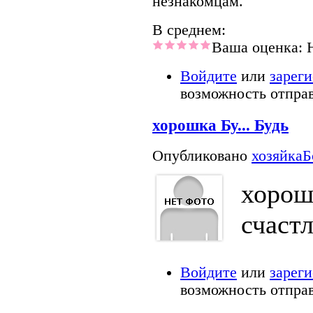
незнакомцам."
В среднем:
Ваша оценка:
Войдите
или
зарег
возможность отпра
хорошка Бу... Будь
Опубликовано
хозяйкаБ
хорошк
счаст
Войдите
или
зарег
возможность отпра