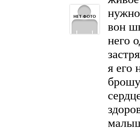
нужно
вон ш
него о
застря
я его 
брошу
сердц
здоров
малы