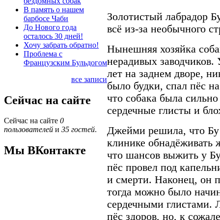
бездомных собак
В память о нашем
Золотистый лабрадор Бу
барбосе Чаби
До Нового года
всё из-за необычного ст
осталось 30 дней!
Хочу забрать обратно!
Нынешняя хозяйка собак
Проблема с
нерадивых заводчиков. 
Французским Бульдогом
лет на заднем дворе, н
все записи
было будки, спал пёс на
что собака была сильно
Сейчас на сайте
сердечные глисты и бло
Сейчас на сайте
0
Джейми решила, что Бу
пользователей
и
35 гостей
.
клинике обнадёживать ж
Мы ВКонтакте
что шансов выжить у Бу
пёс провел под капельн
и смерти. Наконец, он 
тогда можно было начин
сердечными глистами. 
пёс здоров, но, к сожал