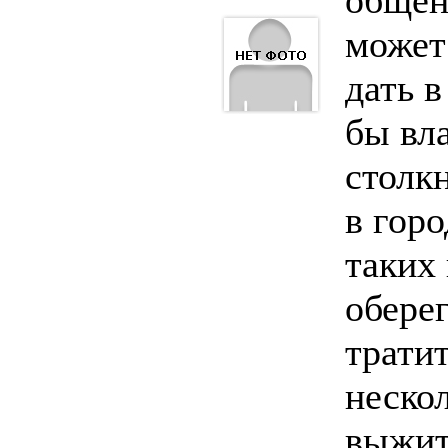
общен
может
дать в
бы вл
столкн
в горо
таких 
оберег
трати
неско
выжит