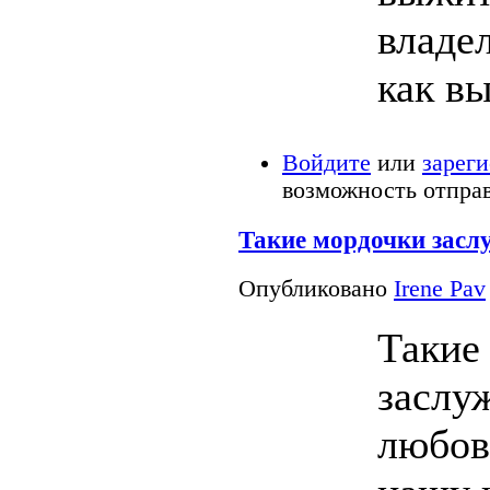
владе
как в
Войдите
или
зарег
возможность отпра
Такие мордочки зас
Опубликовано
Irene Pav
Такие
заслу
любов