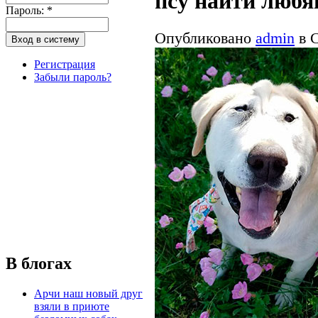
псу найти люб
Пароль:
*
Опубликовано
admin
в С
Регистрация
Забыли пароль?
В блогах
Арчи наш новый друг
взяли в приюте