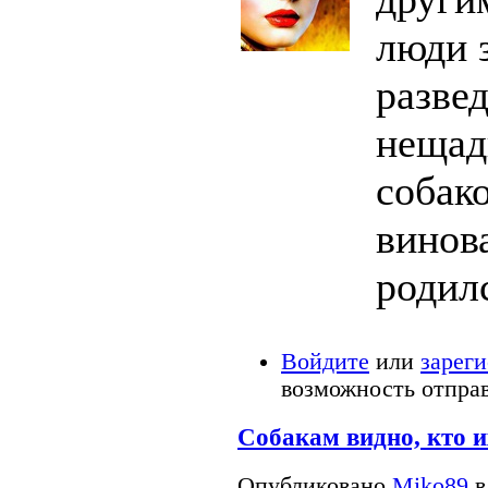
люди 
развед
нещад
собако
винова
родилс
Войдите
или
зарег
возможность отпра
Собакам видно, кто 
Опубликовано
Miko89
в