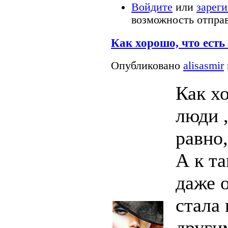
Войдите
или
зарег
возможность отпра
Как хорошо, что есть
Опубликовано
alisasmir
Как х
люди 
равно
А к т
даже 
стала 
други