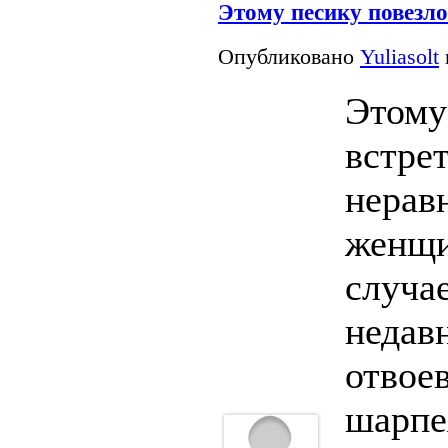
Этому песику повезло
Опубликовано
Yuliasolt
Этому
встре
нерав
женщи
случа
недав
отвоев
шарпе