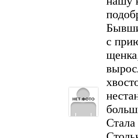
нашу 
подоб
Бывши
с при
щенка,
вырос
хвост
неста
больш
Стала
Столь