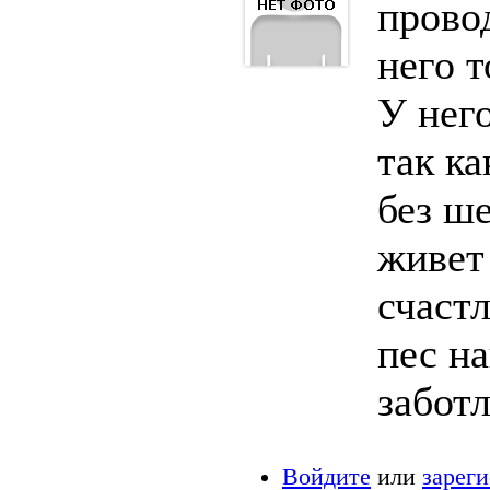
прово
него т
У нег
так ка
без ше
живет
счаст
пес на
заботл
Войдите
или
зарег