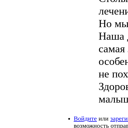
лечен
Но мы
Наша 
самая
особен
не пох
Здоро
малыш
Войдите
или
зарег
возможность отпра