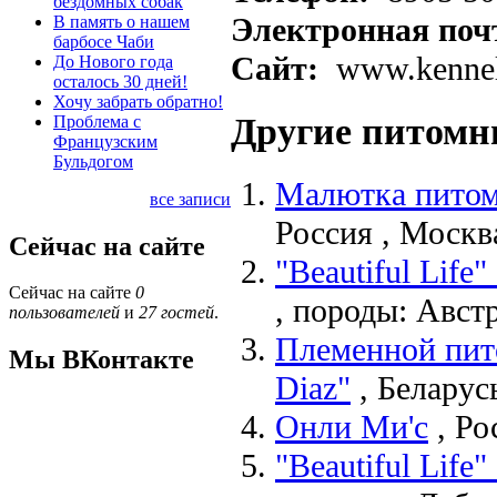
бездомных собак
Электронная поч
В память о нашем
барбосе Чаби
Сайт:
www.kennel
До Нового года
осталось 30 дней!
Хочу забрать обратно!
Другие питомн
Проблема с
Французским
Бульдогом
Малютка питом
все записи
Россия
,
Москв
Сейчас на сайте
"Beautiful Lif
Сейчас на сайте
0
,
породы:
Австр
пользователей
и
27 гостей
.
Племенной пит
Мы ВКонтакте
Diaz"
,
Беларус
Онли Ми'c
,
Ро
"Beautiful Lif