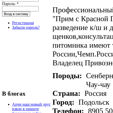
Пароль:
*
Профессиональный
"Прим с Красной 
Регистрация
разведение к/ш и 
Забыли пароль?
щенков,консульта
питомника имеют
России,Чемп.Росс
Владелец Привозн
Породы:
Сенберн
Чау-чау
Страна:
Россия
В блогах
Город:
Подольск
Арчи наш новый друг
взяли в приюте
Телефон:
8905 50