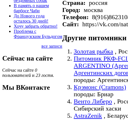
бездомных собак
Страна:
россия
В память о нашем
Город:
москва
барбосе Чаби
До Нового года
Телефон:
8(916)862310
осталось 30 дней!
Сайт:
https://vk.com/nat
Хочу забрать обратно!
Проблема с
Другие питомники
Французским Бульдогом
все записи
Золотая рыбка
,
Рос
Сейчас на сайте
Питомник РКФ-FCI
ARGENTINO (Арген
Сейчас на сайте
0
Аргентинских догов
пользователей
и
23 гостя
.
породы:
Аргентинс
Крэмонс (Cramons)
Мы ВКонтакте
породы:
Бриар
Венто Либеро
,
Рос
Сибирский хаски
AstraZenik
,
Белару