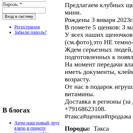
Предлагаем клубных ще
Пароль:
*
мини.
Рождены 3 января 2023г
В помете 5 щенков: 3 ма
Регистрация
Забыли пароль?
У всех наших щеночк
(см.фото),это НЕ темно
Ждем серьезных людей,
подготовленных к появ
На момент передачи вл
иметь документы, клейм
возрасту.
От нас в подарок игруш
витамины.
Доставка в регионы (за
+79168623108.
В блогах
#такса#щенки#продажа
Арчи наш новый друг
Породы:
Такса
взяли в приюте