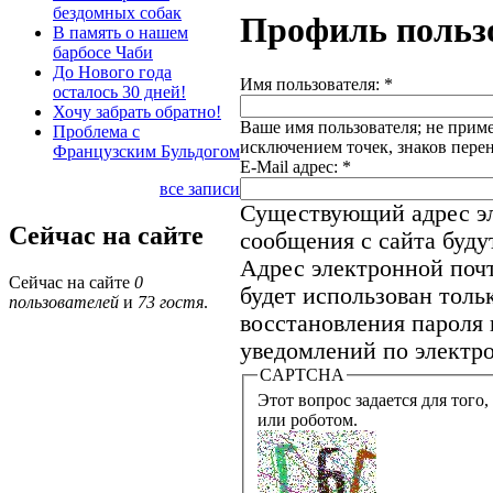
бездомных собак
Профиль польз
В память о нашем
барбосе Чаби
До Нового года
Имя пользователя:
*
осталось 30 дней!
Хочу забрать обратно!
Ваше имя пользователя; не приме
Проблема с
исключением точек, знаков пере
Французским Бульдогом
E-Mail адрес:
*
все записи
Существующий адрес эл
Сейчас на сайте
сообщения с сайта будут
Адрес электронной почт
Сейчас на сайте
0
будет использован толь
пользователей
и
73 гостя
.
восстановления пароля 
уведомлений по электро
CAPTCHA
Этот вопрос задается для того, что
или роботом.