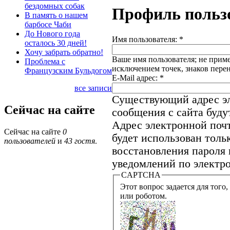
бездомных собак
Профиль польз
В память о нашем
барбосе Чаби
До Нового года
Имя пользователя:
*
осталось 30 дней!
Хочу забрать обратно!
Ваше имя пользователя; не приме
Проблема с
исключением точек, знаков пере
Французским Бульдогом
E-Mail адрес:
*
все записи
Существующий адрес эл
Сейчас на сайте
сообщения с сайта будут
Адрес электронной почт
Сейчас на сайте
0
будет использован толь
пользователей
и
43 гостя
.
восстановления пароля 
уведомлений по электро
CAPTCHA
Этот вопрос задается для того, что
или роботом.