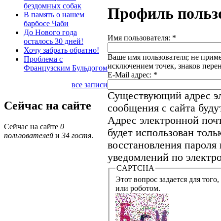
бездомных собак
Профиль польз
В память о нашем
барбосе Чаби
До Нового года
Имя пользователя:
*
осталось 30 дней!
Хочу забрать обратно!
Ваше имя пользователя; не приме
Проблема с
исключением точек, знаков пере
Французским Бульдогом
E-Mail адрес:
*
все записи
Существующий адрес эл
Сейчас на сайте
сообщения с сайта будут
Адрес электронной почт
Сейчас на сайте
0
будет использован толь
пользователей
и
34 гостя
.
восстановления пароля 
уведомлений по электро
CAPTCHA
Этот вопрос задается для того, что
или роботом.