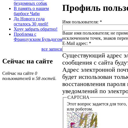
бездомных собак
Профиль польз
В память о нашем
барбосе Чаби
До Нового года
Имя пользователя:
*
осталось 30 дней!
Хочу забрать обратно!
Ваше имя пользователя; не приме
Проблема с
исключением точек, знаков пере
Французским Бульдогом
E-Mail адрес:
*
все записи
Существующий адрес эл
Сейчас на сайте
сообщения с сайта будут
Адрес электронной почт
Сейчас на сайте
0
будет использован толь
пользователей
и
58 гостей
.
восстановления пароля 
уведомлений по электро
CAPTCHA
Этот вопрос задается для того, что
или роботом.