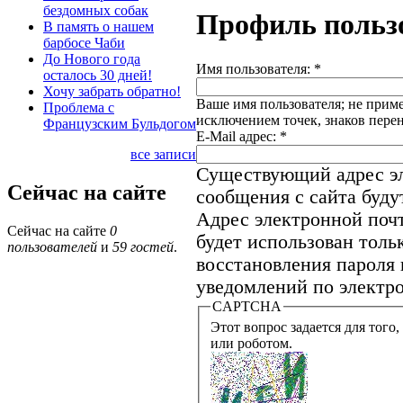
бездомных собак
Профиль польз
В память о нашем
барбосе Чаби
До Нового года
Имя пользователя:
*
осталось 30 дней!
Хочу забрать обратно!
Ваше имя пользователя; не приме
Проблема с
исключением точек, знаков пере
Французским Бульдогом
E-Mail адрес:
*
все записи
Существующий адрес эл
Сейчас на сайте
сообщения с сайта будут
Адрес электронной почт
Сейчас на сайте
0
будет использован толь
пользователей
и
59 гостей
.
восстановления пароля 
уведомлений по электро
CAPTCHA
Этот вопрос задается для того, что
или роботом.