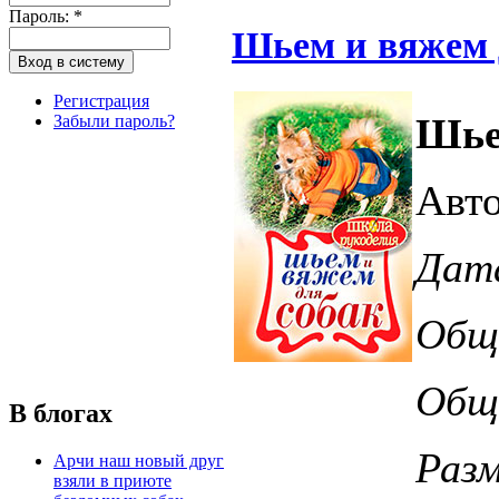
Пароль:
*
Шьем и вяжем 
Регистрация
Шье
Забыли пароль?
Авто
Дата
Общ
Обще
В блогах
Разм
Арчи наш новый друг
взяли в приюте