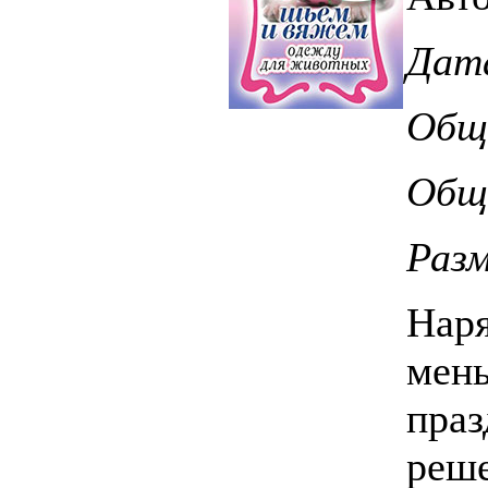
Дата
Общ
Обще
Разм
Наря
мень
праз
реше