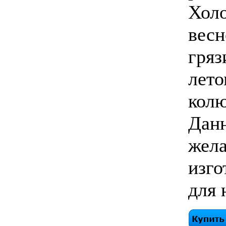
Холо
весн
гряз
лето
колю
Данн
жела
изго
для 