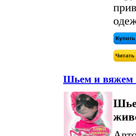
прив
одеж
Шьем и вяжем 
Шье
жив
Авто