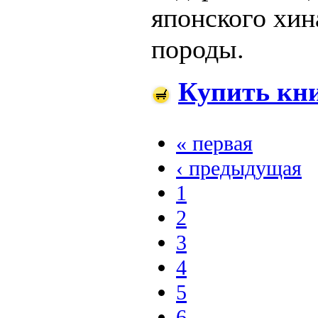
японского хин
породы.
Купить кн
« первая
‹ предыдущая
1
2
3
4
5
6