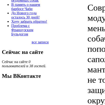
бездомных собак
В память о нашем
Совр
барбосе Чаби
До Нового года
моду
осталось 30 дней!
Хочу забрать обратно!
мень
Проблема с
Французским
Бульдогом
соба
все записи
попо
Сейчас на сайте
сапо
Сейчас на сайте
0
пользователей
и
38 гостей
.
мант
Мы ВКонтакте
не т
защи
окру