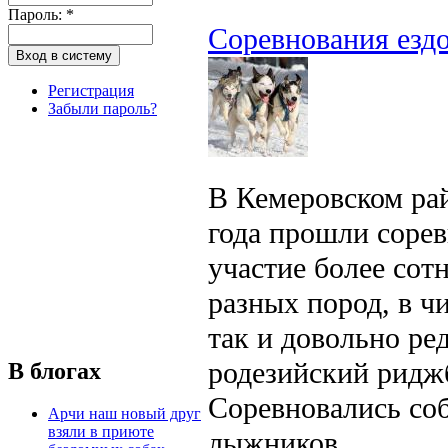
Пароль:
*
Соревнования езд
Регистрация
Забыли пароль?
В Кемеровском рай
года прошли сорев
участие более сот
разных пород, в ч
так и довольно ре
родезийский ридж
В блогах
Соревновались соб
Арчи наш новый друг
взяли в приюте
лыжников.