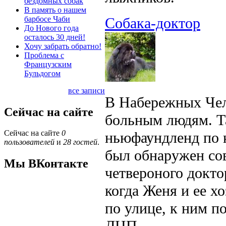
бездомных собак
В память о нашем
барбосе Чаби
Cобака-доктор
До Нового года
осталось 30 дней!
Хочу забрать обратно!
Проблема с
Французским
Бульдогом
все записи
В Набережных Челн
Сейчас на сайте
больным людям. Та
Сейчас на сайте
0
ньюфаундленд по 
пользователей
и
28 гостей
.
был обнаружен со
Мы ВКонтакте
четвероного докт
когда Женя и ее х
по улице, к ним п
ДЦП.