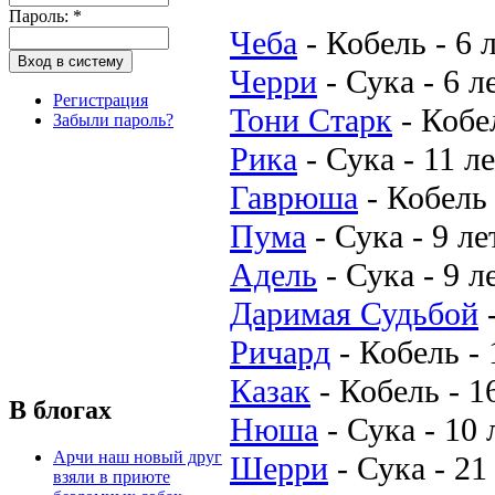
Пароль:
*
Чеба
-
Кобель
-
6 
Черри
-
Сука
-
6 л
Регистрация
Тони Старк
-
Кобе
Забыли пароль?
Рика
-
Сука
-
11 л
Гаврюша
-
Кобель
Пума
-
Сука
-
9 ле
Адель
-
Сука
-
9 л
Даримая Судьбой
Ричард
-
Кобель
-
Казак
-
Кобель
-
1
В блогах
Нюша
-
Сука
-
10 
Арчи наш новый друг
Шерри
-
Сука
-
21
взяли в приюте