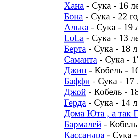
Хана
-
Сука
-
16 л
Бона
-
Сука
-
22 г
Алька
-
Сука
-
19 
LoLa
-
Сука
-
13 л
Берта
-
Сука
-
18 л
Саманта
-
Сука
-
1
Джин
-
Кобель
-
1
Баффи
-
Сука
-
17 
Джой
-
Кобель
-
18
Герда
-
Сука
-
14 л
Дома Юта , а так 
Бармалей
-
Кобель
Кассандра
-
Сука