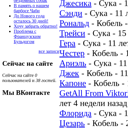
бездомных собак
Джесика
-
Сука
-
1
В память о нашем
барбосе Чаби
Сэнди
-
Сука
-
11 
До Нового года
Рональд
-
Кобель
осталось 30 дней!
Хочу забрать обратно!
Трейси
-
Сука
-
15
Проблема с
Французским
Гера
-
Сука
-
11 ле
Бульдогом
Честер
-
Кобель
-
все записи
Ариэль
-
Сука
-
11
Сейчас на сайте
Джек
-
Кобель
-
11
Сейчас на сайте
0
пользователей
и
38 гостей
.
Капоне
-
Кобель
-
GetAll From Viktor
Мы ВКонтакте
лет 4 недели назад
Флорида
-
Сука
-
1
Цезарь
-
Кобель
-