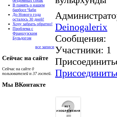
бездомных собак
В память о нашем
барбосе Чаби
Администрато
До Нового года
осталось 30 дней!
Deinogalerix
Хочу забрать обратно!
Проблема с
Французским
Сообщения:
Бульдогом
Участники:
1
все записи
Сейчас на сайте
Присоединить
Сейчас на сайте
0
Присоединить
пользователей
и
37 гостей
.
Мы ВКонтакте