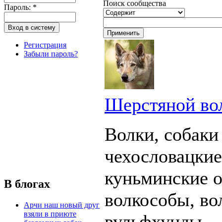
Поиск сообщества
Пароль:
*
Регистрация
Забыли пароль?
Шерстяной во
Волки, собаки
чехословацкие
куньминские о
В блогах
волкособы, во
Арчи наш новый друг
взяли в приюте
вульфхунды