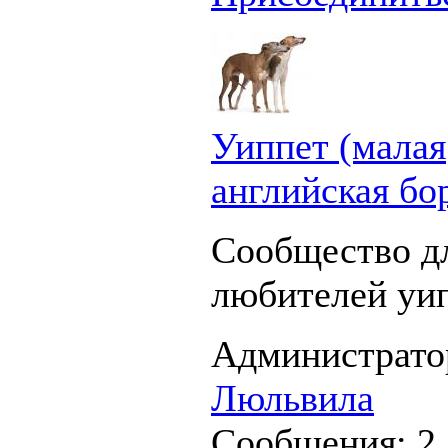
Уиппет (малая
английская бо
Сообщество д
любителей уип
Администрато
Люльвила
Сообщения:
2