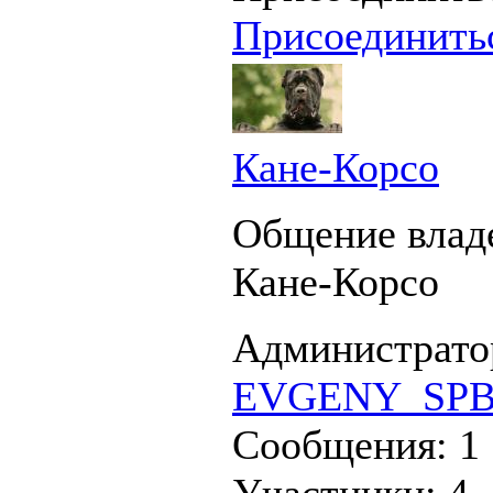
Присоединить
Кане-Корсо
Общение влад
Кане-Корсо
Администрато
EVGENY_SP
Сообщения:
1
Участники:
4