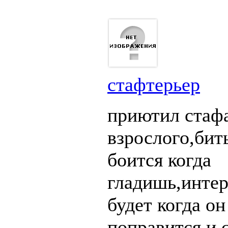
стафтерьер
приютил стаф
взрослого,бит
боится когда
гладишь,интер
будет когда он
поправится и 