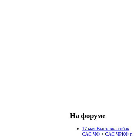
На форуме
17 мая Выставка собак
САС ЧФ + САС ЧРКФ г.