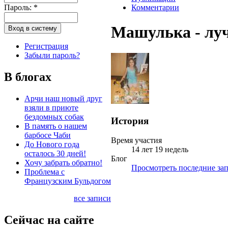
Пароль:
*
Комментарии
Машулька - луч
Регистрация
Забыли пароль?
В блогах
Арчи наш новый друг
взяли в приюте
бездомных собак
История
В память о нашем
барбосе Чаби
Время участия
До Нового года
14 лет 19 недель
осталось 30 дней!
Блог
Хочу забрать обратно!
Просмотреть последние зап
Проблема с
Французским Бульдогом
все записи
Сейчас на сайте