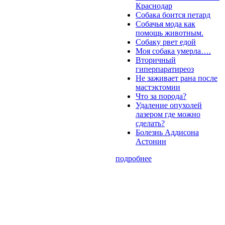
Краснодар
Собака боится петард
Собачья мода как
помощь животным.
Собаку рвет едой
Моя собака умерла….
Вторичный
гиперпаратиреоз
Не заживает рана после
мастэктомии
Что за порода?
Удаление опухолей
лазером где можно
сделать?
Болезнь Аддисона
Астонин
подробнее