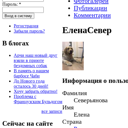
Фотогалереи
Пароль:
*
Публикации
Комментарии
Регистрация
ЕленаСевер
Забыли пароль?
В блогах
Арчи наш новый друг
взяли в приюте
бездомных собак
В память о нашем
барбосе Чаби
Информация о пользо
До Нового года
осталось 30 дней!
Хочу забрать обратно!
Фамилия
Проблема с
Северьянова
Французским Бульдогом
Имя
все записи
Елена
Страна
Сейчас на сайте