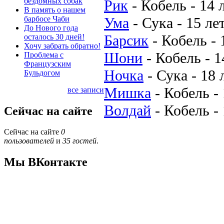
бездомных собак
Рик
-
Кобель
-
14 
В память о нашем
барбосе Чаби
Ума
-
Сука
-
15 ле
До Нового года
Барсик
-
Кобель
-
осталось 30 дней!
Хочу забрать обратно!
Шони
-
Кобель
-
1
Проблема с
Французским
Ночка
-
Сука
-
18 
Бульдогом
Мишка
-
Кобель
-
все записи
Волдай
-
Кобель
-
Сейчас на сайте
Сейчас на сайте
0
пользователей
и
35 гостей
.
Мы ВКонтакте