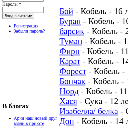
Пароль:
*
Бой
-
Кобель
-
16 
Буран
-
Кобель
-
1
Регистрация
барсик
-
Кобель
-
Забыли пароль?
Туман
-
Кобель
-
1
Фирн
-
Кобель
-
1
Карат
-
Кобель
-
1
Форест
-
Кобель
-
Бончак
-
Кобель
-
Норд
-
Кобель
-
11
Хася
-
Сука
-
12 л
В блогах
Изабелла/ белка
-
Арчи наш новый друг
Дон
-
Кобель
-
14 
взяли в приюте