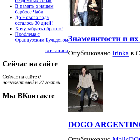
бездомных собак
В память о нашем
барбосе Чаби
До Нового года
осталось 30 дней!
Хочу забрать обратно!
Проблема с
Знаменитости и их
Французским Бульдогом
все записи
Опубликовано
Irinka
в С
Сейчас на сайте
Сейчас на сайте
0
пользователей
и
27 гостей
.
Мы ВКонтакте
DOGO ARGENTINO 
Опубликовано
MalicDO