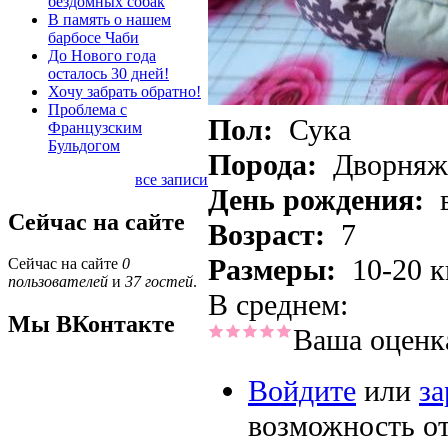
бездомных собак
В память о нашем
барбосе Чаби
До Нового года
осталось 30 дней!
Хочу забрать обратно!
Проблема с
Пол:
Сука
Французским
Бульдогом
Порода:
Дворняж
все записи
День рождения:
Сейчас на сайте
Возраст:
7
Размеры:
10-20 к
Сейчас на сайте
0
пользователей
и
37 гостей
.
В среднем:
Мы ВКонтакте
Ваша оценк
Войдите
или
за
возможность о