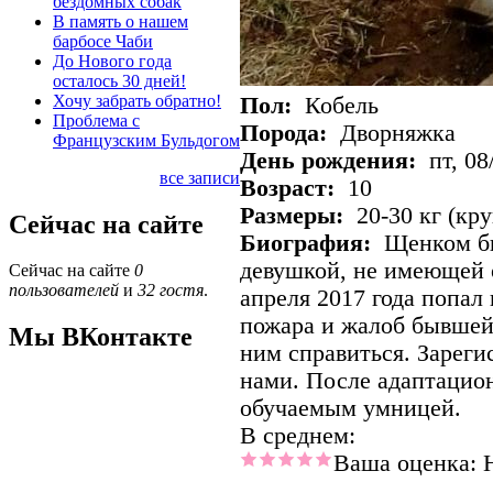
бездомных собак
В память о нашем
барбосе Чаби
До Нового года
осталось 30 дней!
Хочу забрать обратно!
Пол:
Кобель
Проблема с
Порода:
Дворняжка
Французским Бульдогом
День рождения:
пт, 08
все записи
Возраст:
10
Размеры:
20-30 кг (кр
Сейчас на сайте
Биография:
Щенком бы
девушкой, не имеющей 
Сейчас на сайте
0
пользователей
и
32 гостя
.
апреля 2017 года попал
пожара и жалоб бывшей
Мы ВКонтакте
ним справиться. Зареги
нами. После адаптацион
обучаемым умницей.
В среднем:
Ваша оценка: