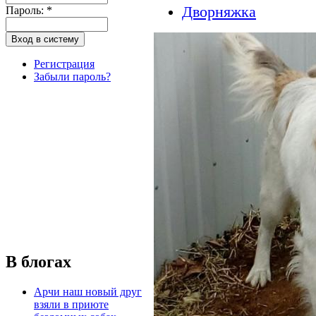
Дворняжка
Пароль:
*
Регистрация
Забыли пароль?
В блогах
Арчи наш новый друг
взяли в приюте