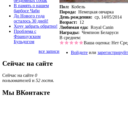
бездомных собак
В память о нашем
Пол:
Кобель
барбосе Чаби
Порода:
Немецкая овчарка
До Нового года
День рождения:
ср, 14/05/2014
осталось 30 дней!
Возраст:
12
Хочу забрать обратно!
Любимая еда:
Royal Canin
Проблема с
Награды:
Чемпион Беларуси
Французским
В среднем:
Бульдогом
Ваша оценка:
Нет
Сре
все записи
Войдите
или
зарегистрируйт
Сейчас на сайте
Сейчас на сайте
0
пользователей
и
52 гостя
.
Мы ВКонтакте