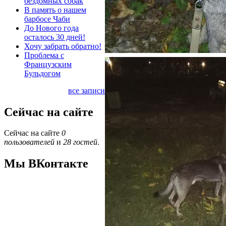
бездомных собак
В память о нашем
барбосе Чаби
До Нового года
осталось 30 дней!
Хочу забрать обратно!
Проблема с
Французским
Бульдогом
все записи
Сейчас на сайте
Сейчас на сайте
0
пользователей
и
28 гостей
.
Мы ВКонтакте