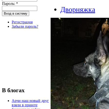
Пароль:
*
Дворняжка
Регистрация
Забыли пароль?
В блогах
Арчи наш новый друг
взяли в приюте