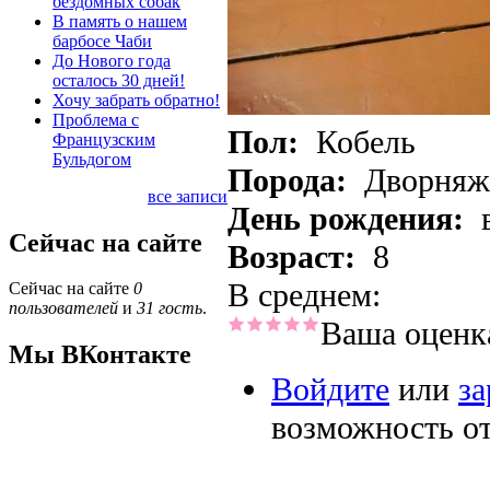
бездомных собак
В память о нашем
барбосе Чаби
До Нового года
осталось 30 дней!
Хочу забрать обратно!
Проблема с
Пол:
Кобель
Французским
Бульдогом
Порода:
Дворняж
все записи
День рождения:
Сейчас на сайте
Возраст:
8
В среднем:
Сейчас на сайте
0
пользователей
и
31 гость
.
Ваша оценк
Мы ВКонтакте
Войдите
или
за
возможность о