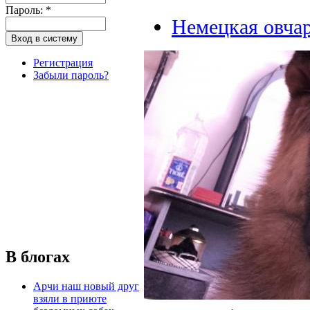
Пароль:
*
Немецкая овча
Регистрация
Забыли пароль?
В блогах
Арчи наш новый друг
взяли в приюте