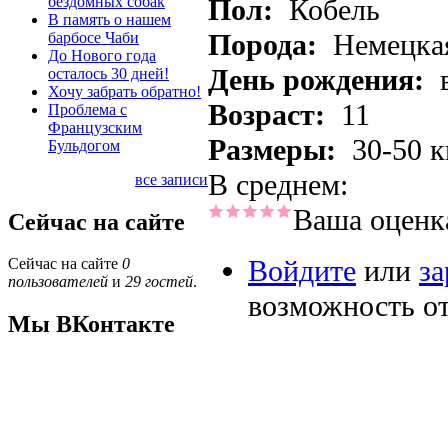
бездомных собак
Пол:
Кобель
В память о нашем
Порода:
Немецкая
барбосе Чаби
До Нового года
День рождения:
осталось 30 дней!
Хочу забрать обратно!
Возраст:
11
Проблема с
Французским
Размеры:
30-50 к
Бульдогом
В среднем:
все записи
Ваша оценк
Сейчас на сайте
Войдите
или
за
Сейчас на сайте
0
пользователей
и
29 гостей
.
возможность о
Мы ВКонтакте