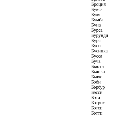
Броция
Букса
Буля
Бумба
Буна
Бурса
Бурунди
Буря
Буси
Бусинка
Бусса
Буча
Бьюти
Бьянка
Бьяче
Бэби
Бэрбур
Бэсси
Бэта
Бэтрис
Бэтси
Бэтти