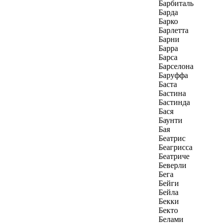
Барбиталь
Барда
Барко
Барлетта
Барни
Барра
Барса
Барселона
Баруффа
Баста
Бастина
Бастинда
Бася
Баунти
Бая
Беатрис
Беагрисса
Беатриче
Беверли
Бега
Бейги
Бейла
Бекки
Бекто
Белами