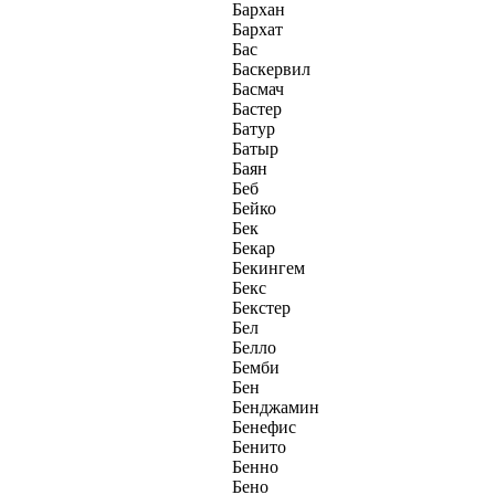
Бархан
Бархат
Бас
Баскервил
Басмач
Бастер
Батур
Батыр
Баян
Беб
Бейко
Бек
Бекар
Бекингем
Бекс
Бекстер
Бел
Белло
Бемби
Бен
Бенджамин
Бенефис
Бенито
Бенно
Бено