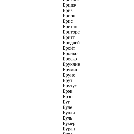
Бридж
Бриз
Бриош
Брис
Британ
Бриторс
Бритт
Бродвей
Бройт
Бронко
Броско
Бруклин
Брумис
Бруно
Брут
Брутус
Брэк
Брэн
Буг
Буле
Булли
Буль
Бумер
Буран