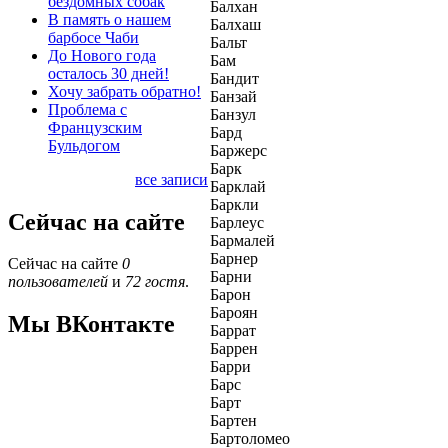
бездомных собак
Балхан
В память о нашем
Балхаш
барбосе Чаби
Бальт
До Нового года
Бам
осталось 30 дней!
Бандит
Хочу забрать обратно!
Банзай
Проблема с
Банзул
Французским
Бард
Бульдогом
Баржерс
Барк
все записи
Барклай
Баркли
Сейчас на сайте
Барлеус
Бармалей
Барнер
Сейчас на сайте
0
Барни
пользователей
и
72 гостя
.
Барон
Бароян
Мы ВКонтакте
Баррат
Баррен
Барри
Барс
Барт
Бартен
Бартоломео