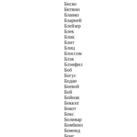
Биско
Битвин
Бланко
Бларней
Блейзер
Блек
Блик
Блит
Блиц
Блоссом
Блэк
Блэнфил
Боб
Богус
Бодан
Боевой
Бой
Бойнак
Боккхе
Бокот
Бокс
Боливар
Бомбино
Бомонд
Бонг