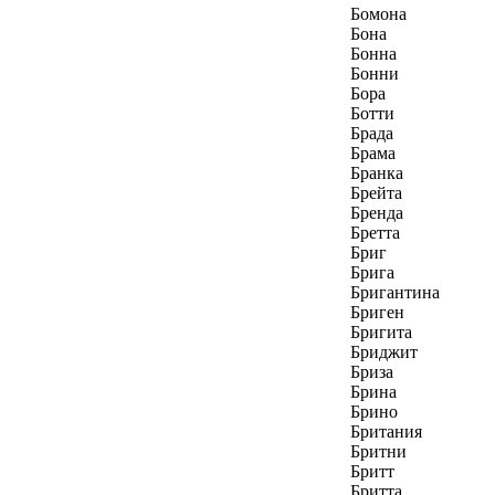
Бомона
Бона
Бонна
Бонни
Бора
Ботти
Брада
Брама
Бранка
Брейта
Бренда
Бретта
Бриг
Брига
Бригантина
Бриген
Бригита
Бриджит
Бриза
Брина
Брино
Британия
Бритни
Бритт
Бритта