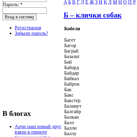
A
Б
В
Г
Д
Е
Ж
З
И
К
Л
М
Н
О
П
Р
Пароль:
*
Б – клички собак
Регистрация
Кобели
Забыли пароль?
Багет
Багор
Баграй
Базальт
Бай
Байард
Байдар
Байкал
Байрон
Бак
Бакс
Бакстер
Баламут
Балгайр
В блогах
Балкан
Балл
Арчи наш новый друг
Балли
взяли в приюте
Баллу