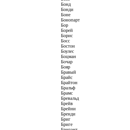
Бонд
Бонди
Боне
Бонопарт
Бор
Борей
Борис
Босс
Бостон
Боулес
Боцман
Бочар
Бояр
Бравый
Брайс
Брайтон
Бральф
Брамс
Бревальд
Брейв
Брейни
Бренди
Бриг
Бриге
Бригонт