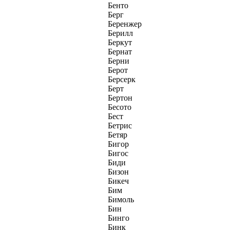
Бенто
Берг
Беренжер
Берилл
Беркут
Бернат
Берни
Берот
Берсерк
Берт
Бертон
Бесото
Бест
Бетрис
Бетяр
Бигор
Бигос
Биди
Бизон
Бикеч
Бим
Бимоль
Бин
Бинго
Бинк