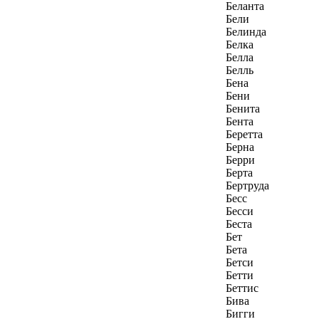
Беланта
Бели
Белинда
Белка
Белла
Белль
Бена
Бени
Бенита
Бента
Беретта
Берна
Берри
Берта
Бертруда
Бесс
Бесси
Беста
Бет
Бета
Бетси
Бетти
Беттис
Бива
Бигги