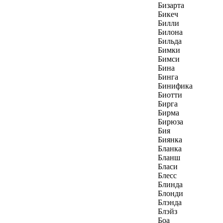
Бизарта
Бикеч
Билли
Билона
Бильда
Бимки
Бимси
Бина
Бинга
Бинифика
Биотти
Бирга
Бирма
Бирюза
Бия
Биянка
Бланка
Бланш
Бласи
Блесс
Блинда
Блонди
Блэнда
Блэйз
Боа