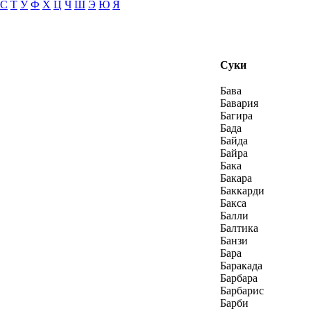
С
Т
У
Ф
Х
Ц
Ч
Ш
Э
Ю
Я
Суки
Бава
Бавария
Багира
Бада
Байда
Байра
Бака
Бакара
Баккарди
Бакса
Балли
Балтика
Банзи
Бара
Баракада
Барбара
Барбарис
Барби